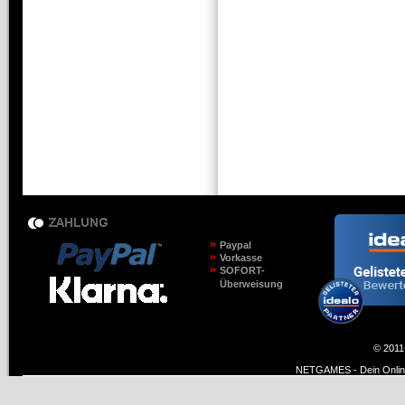
Paypal
Vorkasse
SOFORT-
Überweisung
© 2011
NETGAMES - Dein Online