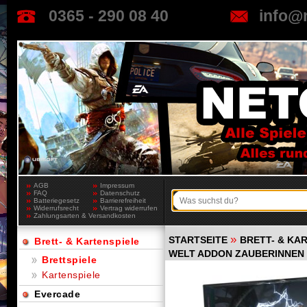
0365 - 290 08 40
info@
AGB
Impressum
FAQ
Datenschutz
Batteriegesetz
Barrierefreiheit
Widerrufsrecht
Vertrag widerrufen
Zahlungsarten & Versandkosten
»
STARTSEITE
BRETT- & KA
Brett- & Kartenspiele
WELT ADDON ZAUBERINNEN
Brettspiele
Kartenspiele
Evercade