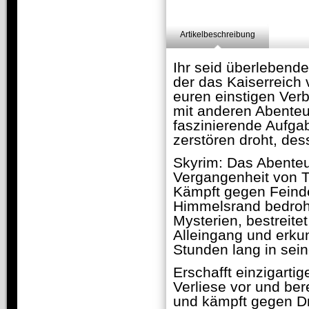
Artikelbeschreibung
Ihr seid überlebende
der das Kaiserreich
euren einstigen Ver
mit anderen Abente
faszinierende Aufgab
zerstören droht, des
Skyrim: Das Abenteue
Vergangenheit von T
Kämpft gegen Feinde,
Himmelsrand bedroht
Mysterien, bestreite
Alleingang und erku
Stunden lang in sei
Erschafft einzigarti
Verliese vor und be
und kämpft gegen Dr