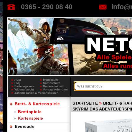
0365 - 290 08 40
info@
AGB
Impressum
FAQ
Datenschutz
Batteriegesetz
Barrierefreiheit
Widerrufsrecht
Vertrag widerrufen
Zahlungsarten & Versandkosten
»
STARTSEITE
BRETT- & KA
Brett- & Kartenspiele
SKYRIM DAS ABENTEUERSPI
Brettspiele
Kartenspiele
Evercade