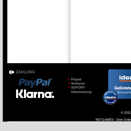
Paypal
Vorkasse
SOFORT-
Überweisung
© 2011
NETGAMES - Dein Online