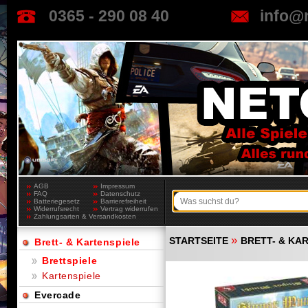
0365 - 290 08 40
info@
AGB
Impressum
FAQ
Datenschutz
Batteriegesetz
Barrierefreiheit
Widerrufsrecht
Vertrag widerrufen
Zahlungsarten & Versandkosten
»
STARTSEITE
BRETT- & KA
Brett- & Kartenspiele
Brettspiele
Kartenspiele
Evercade