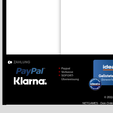
Paypal
Vorkasse
SOFORT-
Überweisung
© 2011
NETGAMES - Dein Online