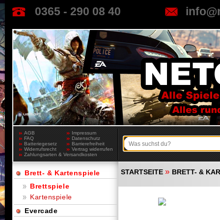
0365 - 290 08 40
info@
AGB
Impressum
FAQ
Datenschutz
Batteriegesetz
Barrierefreiheit
Widerrufsrecht
Vertrag widerrufen
Zahlungsarten & Versandkosten
»
STARTSEITE
BRETT- & KA
Brett- & Kartenspiele
Brettspiele
Kartenspiele
Evercade