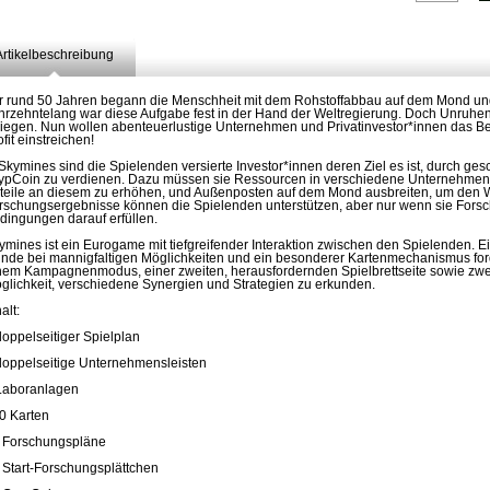
Artikelbeschreibung
r rund 50 Jahren begann die Menschheit mit dem Rohstoffabbau auf dem Mond un
hrzehntelang war diese Aufgabe fest in der Hand der Weltregierung. Doch Unruh
liegen. Nun wollen abenteuerlustige Unternehmen und Privatinvestor*innen das 
ofit einstreichen!
 Skymines sind die Spielenden versierte Investor*innen deren Ziel es ist, durch ge
ypCoin zu verdienen. Dazu müssen sie Ressourcen in verschiedene Unternehmen i
teile an diesem zu erhöhen, und Außenposten auf dem Mond ausbreiten, um den We
rschungsergebnisse können die Spielenden unterstützen, aber nur wenn sie Fors
dingungen darauf erfüllen.
ymines ist ein Eurogame mit tiefgreifender Interaktion zwischen den Spielenden. 
nde bei mannigfaltigen Möglichkeiten und ein besonderer Kartenmechanismus ford
nem Kampagnenmodus, einer zweiten, herausfordernden Spielbrettseite sowie zwei 
glichkeit, verschiedene Synergien und Strategien zu erkunden.
alt:
doppelseitiger Spielplan
doppelseitige Unternehmensleisten
Laboranlagen
0 Karten
 Forschungspläne
 Start-Forschungsplättchen