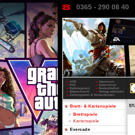
0365 - 290 08 40
AGB
Impressum
FAQ
Datenschutz
Batteriegesetz
Barrierefreiheit
Widerrufsrecht
Vertrag widerrufen
Zahlungsarten & Versandkosten
ST
Brett- & Kartenspiele
Brettspiele
Kartenspiele
Evercade