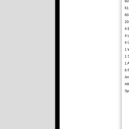
60
61
60
20
4 
4 
4 
1 
1 
1 
6 
An
Al
Sp