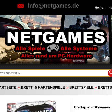
info@netgames.de
Home
K
»
»
»
ARTSEITE
BRETT- & KARTENSPIELE
BRETTSPIELE
BRETTS
Brettspiel - Skymines