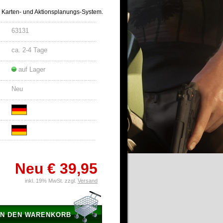
m Karten- und Aktionsplanungs-System.
63131
ca. 2-4 Tage
auf Lager
Neu
Neu
€ 39,95
inkl. 19% MwSt. zzgl.
Versand
IN DEN WARENKORB