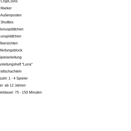
 CrypCoins
 Marker
 Außenposten
 Shuttles
Bonusplättchen
Lunaplättchen
Übersichten
Wertungsblock
Spielanleitung
Anleitungsheft "Luna"
Faltschachteln
zahl: 1 - 4 Spieler
ter: ab 12 Jahren
ieldauer: 75 - 150 Minuten