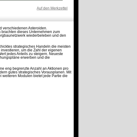
Auf den Merkzettel
d verschiedenen Asteroiden.
en brachten dieses Unternehmen zum
Bergbaunetzwerk wiederbeleben und den
schicktes strategisches Handeln die meisten
nvestieren, um die Zahl der eigenen
rt jedes Anteils zu steigern. Neueste
chungspläne erwerben und die
Eine eng begrenzte Anzahl an Aktionen pro
ern gutes strategisches Vorausplanen. Mit
weiteren Modulen bietet jede Partie die