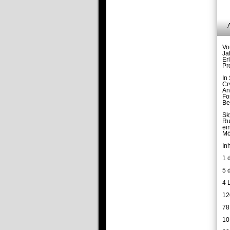
Vo
Ja
Er
Pr
In
Cr
An
Fo
Be
Sk
Ru
ei
Mö
Inh
1 
5 
4 
12
78
10