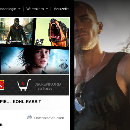
undenlogin
Warenkorb
Merkzettel
0
zur Kasse
PIEL - KOHL-RABBIT
Datenblatt drucken
it