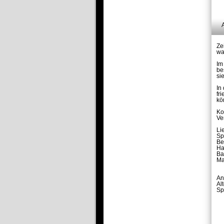
Ze
wa
Im
be
si
In
fr
kö
Ko
Ve
Li
Sp
Be
Ha
Ba
Ma
An
Al
Sp