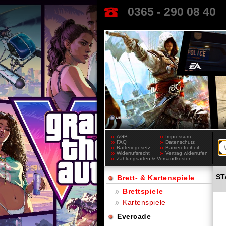
0365 - 290 08 40
AGB
Impressum
FAQ
Datenschutz
Batteriegesetz
Barrierefreiheit
Widerrufsrecht
Vertrag widerrufen
Zahlungsarten & Versandkosten
ST
Brett- & Kartenspiele
Brettspiele
Kartenspiele
Evercade