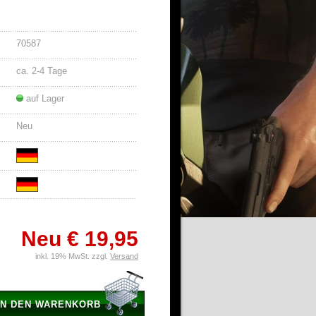
70587
ca. 2-4 Tage
auf Lager
Neu
Neu
€ 19,95
inkl. 19% MwSt. zzgl.
Versand
IN DEN WARENKORB