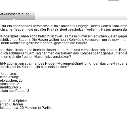
Artikelbeschreibung
it für ein spannendes Versteckspiel im Kohlbeet! Hungrige Hasen wollen Kohlköpfe
chsamen Bauern, die mit aller Kraft ihr Beet beschützen wollen ... Hasen gegen B
 Kinderspiel Kohl-Rabbit tretet ihr in zwei Teams mit unterschiedlichen Zielen g
schützende Bauern. Die Hasen wollen neun Kohlköpfe verputzen, um zu gewinnen.
e neun Kohlköpfe gefressen haben, gewinnen die Bauern.
 der Nacht fressen die frechen Hasen einen Kohl und verstecken sich dann im Bee
iedlich schlummern. Am Tag nehmen die Bauern das Kohlbeet ganz genau unter di
nnten sich die frechen Hasen jetzt verstecken?
hl-Rabbit ist ein spannendes Hidden-Movement-Spiel für Kinder, das direkt in der 
rsteckspiel im Kohlbeet für sich entscheiden?
eferumfang:
ielanleitung: 1
etplättchen: 25
sensteine: 2
uernfiguren: 2
sken aus Pappe: 2
zahl: 2 - 4 Spieler
ter: ab 6 Jahren
ieldauer: ca. 20 Minuten je Partie