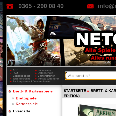
0365 - 290 08 40
info@
AGB
Impressum
FAQ
Datenschutz
Batteriegesetz
Barrierefreiheit
Widerrufsrecht
Vertrag widerrufen
Zahlungsarten & Versandkosten
»
STARTSEITE
BRETT- & KA
Brett- & Kartenspiele
EDITION)
Brettspiele
Kartenspiele
Evercade