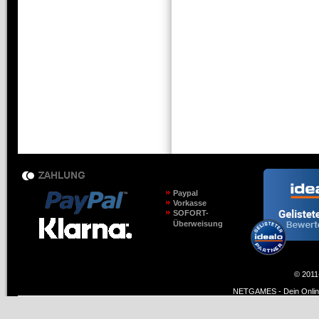
Paypal
Vorkasse
SOFORT-
Überweisung
© 2011
NETGAMES - Dein Online