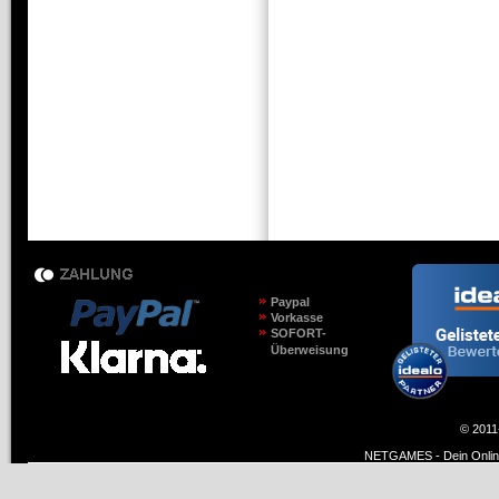
Paypal
Vorkasse
SOFORT-
Überweisung
© 2011
NETGAMES - Dein Online