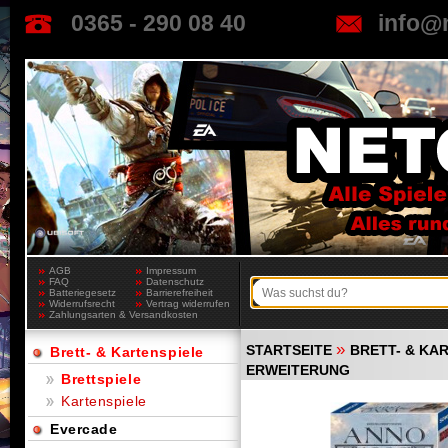
0365 - 290 08 40
info@
AGB
Impressum
FAQ
Datenschutz
Batteriegesetz
Barrierefreiheit
Widerrufsrecht
Vertrag widerrufen
Zahlungsarten & Versandkosten
»
STARTSEITE
BRETT- & KA
Brett- & Kartenspiele
ERWEITERUNG
Brettspiele
Kartenspiele
Evercade