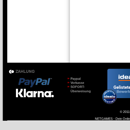
Paypal
Vorkasse
SOFORT-
Überweisung
© 2011
NETGAMES - Dein Online