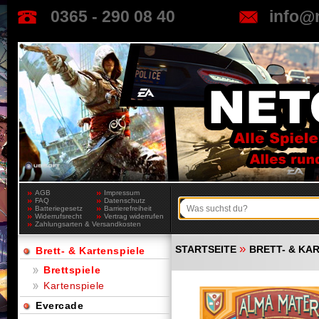
0365 - 290 08 40
info@
AGB
Impressum
FAQ
Datenschutz
Batteriegesetz
Barrierefreiheit
Widerrufsrecht
Vertrag widerrufen
Zahlungsarten & Versandkosten
»
STARTSEITE
BRETT- & KA
Brett- & Kartenspiele
Brettspiele
Kartenspiele
Evercade