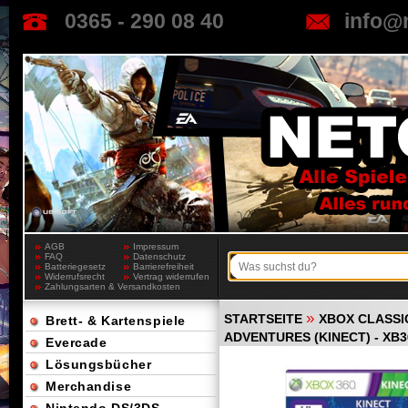
0365 - 290 08 40
info@
AGB
Impressum
FAQ
Datenschutz
Batteriegesetz
Barrierefreiheit
Widerrufsrecht
Vertrag widerrufen
Zahlungsarten & Versandkosten
»
STARTSEITE
XBOX CLASSI
Brett- & Kartenspiele
ADVENTURES (KINECT) - XB3
Evercade
Lösungsbücher
Merchandise