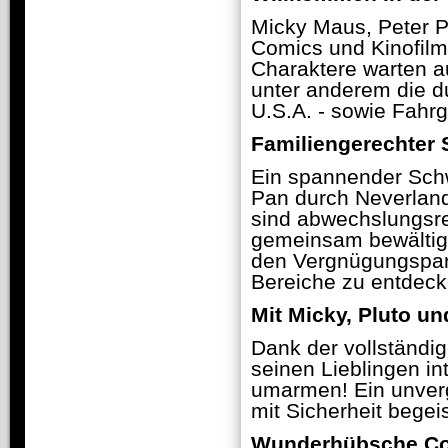
Micky Maus, Peter P
Comics und Kinofilm
Charaktere warten au
unter anderem die d
U.S.A. - sowie Fahrg
Familiengerechter 
Ein spannender Schw
Pan durch Neverlan
sind abwechslungsre
gemeinsam bewältige
den Vergnügungspark
Bereiche zu entdeck
Mit Micky, Pluto u
Dank der vollständi
seinen Lieblingen in
umarmen! Ein unvergl
mit Sicherheit begeis
Wunderhübsche Co