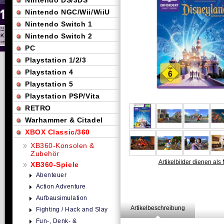
Nintendo DS/3DS
Nintendo NGC/Wii/WiiU
Nintendo Switch 1
Nintendo Switch 2
PC
Playstation 1/2/3
Playstation 4
Playstation 5
Playstation PSP/Vita
RETRO
Warhammer & Citadel
XBOX Classic/360
XB360-Konsolen &
Zubehör
Artikelbilder dienen als 
XB360-Spiele
Abenteuer
Action Adventure
Aufbausimulation
Artikelbeschreibung
Fighting / Hack and Slay
Fun-, Denk- &