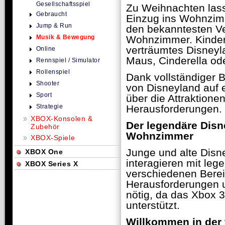
Gesellschaftsspiel
Zu Weihnachten lass
Gebraucht
Einzug ins Wohnzimm
Jump & Run
den bekanntesten Ve
Musik & Bewegung
Wohnzimmer. Kinder k
verträumtes Disney
Online
Maus, Cinderella od
Rennspiel / Simulator
Rollenspiel
Dank vollständiger 
Shooter
von Disneyland auf e
Sport
über die Attraktion
Strategie
Herausforderungen. P
XBOX-Konsolen &
Der legendäre Dis
Zubehör
Wohnzimmer
XBOX-Spiele
Junge und alte Disn
XBOX One
interagieren mit leg
XBOX Series X
verschiedenen Bere
Herausforderungen un
nötig, da das Xbox 
unterstützt.
Willkommen in der 