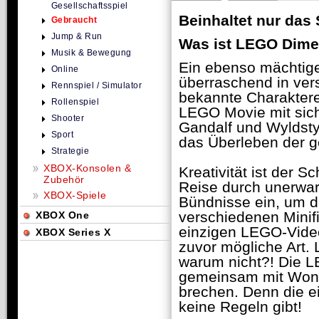
Gesellschaftsspiel
Beinhaltet nur das 
Gebraucht
Jump & Run
Was ist LEGO Dim
Musik & Bewegung
Ein ebenso mächtige
Online
überraschend in ver
Rennspiel / Simulator
bekannte Charakter
Rollenspiel
LEGO Movie mit sich
Shooter
Gandalf und Wyldsty
Sport
das Überleben der 
Strategie
XBOX-Konsolen &
Kreativität ist der 
Zubehör
Reise durch unerwa
XBOX-Spiele
Bündnisse ein, um d
verschiedenen Minif
XBOX One
einzigen LEGO-Video
XBOX Series X
zuvor mögliche Art
warum nicht?! Die L
gemeinsam mit Wonde
brechen. Denn die e
keine Regeln gibt!