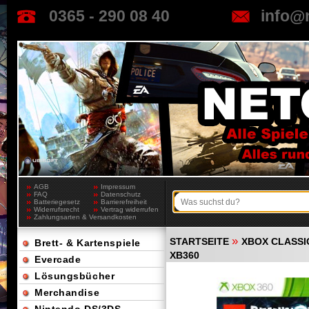
0365 - 290 08 40
info@
AGB
Impressum
FAQ
Datenschutz
Batteriegesetz
Barrierefreiheit
Widerrufsrecht
Vertrag widerrufen
Zahlungsarten & Versandkosten
»
STARTSEITE
XBOX CLASSI
Brett- & Kartenspiele
XB360
Evercade
Lösungsbücher
Merchandise