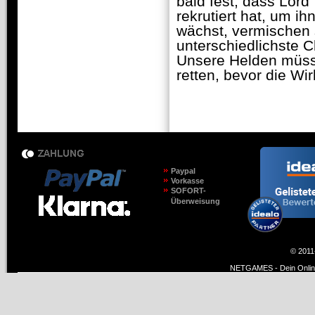
bald fest, dass Lor
rekrutiert hat, um i
wächst, vermischen 
unterschiedlichste 
Unsere Helden müss
retten, bevor die W
Paypal
Vorkasse
SOFORT-
Überweisung
© 2011
NETGAMES - Dein Online