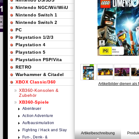
Nintendo DS/3DS
Nintendo NGC/Wii/WiiU
Nintendo Switch 1
Nintendo Switch 2
PC
Playstation 1/2/3
Playstation 4
Playstation 5
Playstation PSP/Vita
RETRO
Warhammer & Citadel
XBOX Classic/360
Artikelbilder dienen als 
XB360-Konsolen &
Zubehör
XB360-Spiele
Abenteuer
Action Adventure
Aufbausimulation
Fighting / Hack and Slay
Artikelbeschreibung
Produk
Fun-, Denk- &