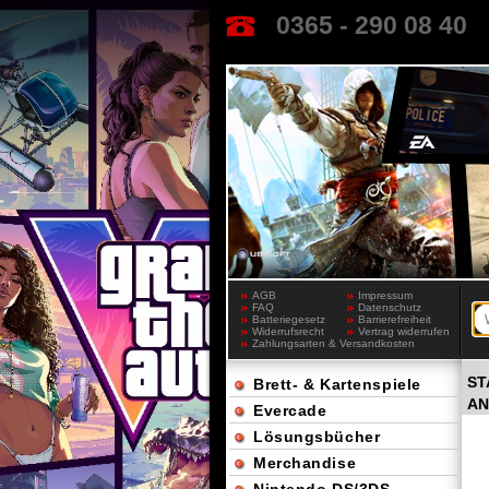
0365 - 290 08 40
AGB
Impressum
FAQ
Datenschutz
Batteriegesetz
Barrierefreiheit
Widerrufsrecht
Vertrag widerrufen
Zahlungsarten & Versandkosten
ST
Brett- & Kartenspiele
AN
Evercade
Lösungsbücher
Merchandise