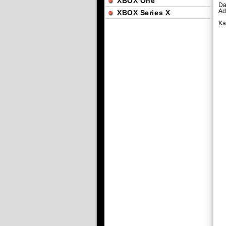
XBOX One
Da
Ad
XBOX Series X
Ka