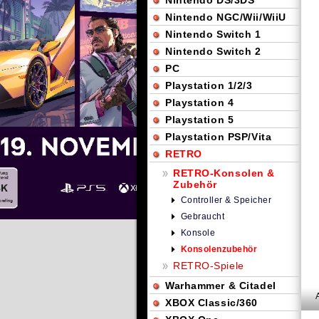
Nintendo DS/3DS
Nintendo NGC/Wii/WiiU
Nintendo Switch 1
Nintendo Switch 2
PC
Playstation 1/2/3
Playstation 4
Playstation 5
Playstation PSP/Vita
RETRO
RETRO-Konsolen &
Zubehör
Controller & Speicher
Gebraucht
Konsole
Konsolenzubehör
RETRO-Spiele
Warhammer & Citadel
XBOX Classic/360