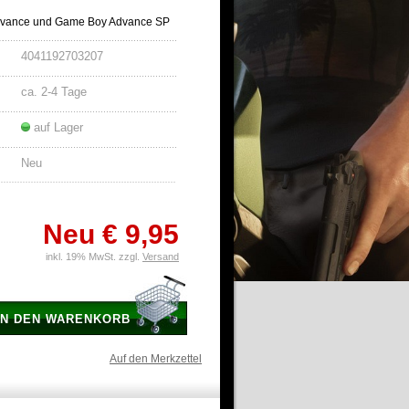
Advance und Game Boy Advance SP
4041192703207
ca. 2-4 Tage
auf Lager
Neu
Neu
€ 9,95
inkl. 19% MwSt. zzgl.
Versand
IN DEN WARENKORB
Auf den Merkzettel