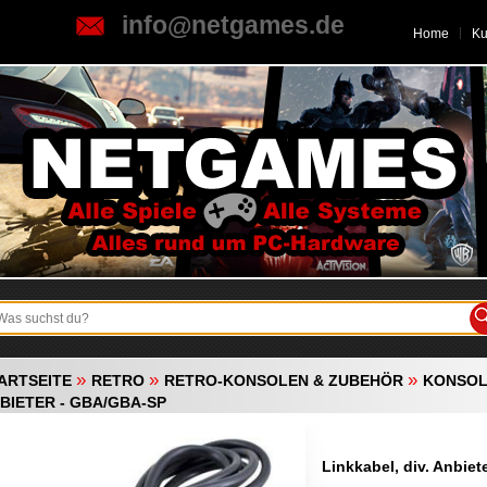
info@netgames.de
Home
K
»
»
»
ARTSEITE
RETRO
RETRO-KONSOLEN & ZUBEHÖR
KONSO
BIETER - GBA/GBA-SP
Linkkabel, div. Anbie