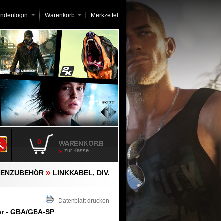
undenlogin
Warenkorb
Merkzettel
0
zur Kasse
»
LENZUBEHÖR
LINKKABEL, DIV.
Datenblatt drucken
ter - GBA/GBA-SP