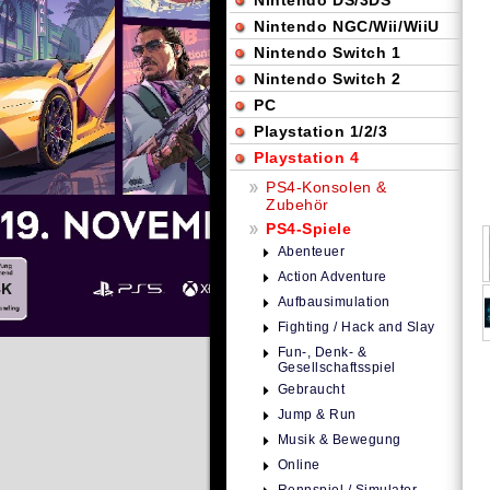
Nintendo DS/3DS
Nintendo NGC/Wii/WiiU
Nintendo Switch 1
Nintendo Switch 2
PC
Playstation 1/2/3
Playstation 4
PS4-Konsolen &
Zubehör
PS4-Spiele
Abenteuer
Action Adventure
Aufbausimulation
Fighting / Hack and Slay
Fun-, Denk- &
Gesellschaftsspiel
Gebraucht
Jump & Run
Musik & Bewegung
Online