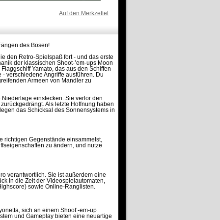
Auf den Merkzettel
 Fängen des Bösen!
den Retro-Spielspaß fort - und das erste
echanik der klassischen Shoot-’em-ups Moon
 Flaggschiff Yamato, das aus den Schiffen
 - verschiedene Angriffe ausführen. Du
ngreifenden Armeen von Mandler zu
Niederlage einstecken. Sie verlor den
zurückgedrängt. Als letzte Hoffnung haben
egen das Schicksal des Sonnensystems in
die richtigen Gegenstände einsammelst,
iffseigenschaften zu ändern, und nutze
o verantwortlich. Sie ist außerdem eine
k in die Zeit der Videospielautomaten,
-Highscore) sowie Online-Ranglisten.
yonetta, sich an einem Shoot’-em-up
n System und Gameplay bieten eine neuartige