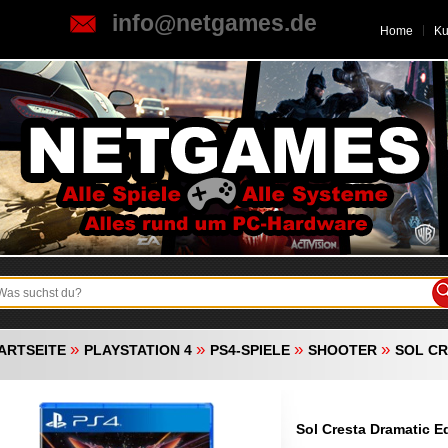
info@netgames.de
Home
K
»
»
»
»
ARTSEITE
PLAYSTATION 4
PS4-SPIELE
SHOOTER
SOL CR
Sol Cresta Dramatic Ed