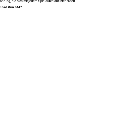
fahrung, die sich mit jedem Spieldurchlauf intensiviert.
mited Run #447