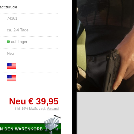
ägt zurück!
74361
ca. 2-4 Tage
auf Lager
Neu
Neu
€ 39,95
inkl. 19% MwSt. zzgl.
Versand
IN DEN WARENKORB