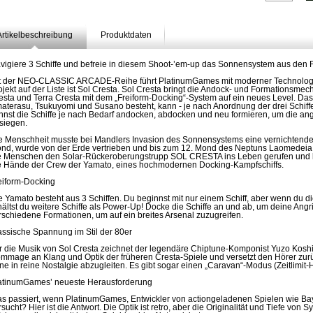
Artikelbeschreibung
Produktdaten
vigiere 3 Schiffe und befreie in diesem Shoot-’em-up das Sonnensystem aus den
t der NEO-CLASSIC ARCADE-Reihe führt PlatinumGames mit moderner Technologie 
ojekt auf der Liste ist Sol Cresta. Sol Cresta bringt die Andock- und Formationsm
esta und Terra Cresta mit dem „Freiform-Docking“-System auf ein neues Level. Das
aterasu, Tsukuyomi und Susano besteht, kann - je nach Anordnung der drei Schiffe
nnst die Schiffe je nach Bedarf andocken, abdocken und neu formieren, um die a
siegen.
e Menschheit musste bei Mandlers Invasion des Sonnensystems eine vernichtende 
nd, wurde von der Erde vertrieben und bis zum 12. Mond des Neptuns Laomedeia 
e Menschen den Solar-Rückeroberungstrupp SOL CRESTA ins Leben gerufen und l
e Hände der Crew der Yamato, eines hochmodernen Docking-Kampfschiffs.
eiform-Docking
e Yamato besteht aus 3 Schiffen. Du beginnst mit nur einem Schiff, aber wenn du 
hältst du weitere Schiffe als Power-Up! Docke die Schiffe an und ab, um deine Angr
rschiedene Formationen, um auf ein breites Arsenal zuzugreifen.
assische Spannung im Stil der 80er
r die Musik von Sol Cresta zeichnet der legendäre Chiptune-Komponist Yuzo Koshir
mmage an Klang und Optik der früheren Cresta-Spiele und versetzt den Hörer zurüc
ne in reine Nostalgie abzugleiten. Es gibt sogar einen „Caravan“-Modus (Zeitlimit
atinumGames’ neueste Herausforderung
s passiert, wenn PlatinumGames, Entwickler von actiongeladenen Spielen wie Ba
rsucht? Hier ist die Antwort. Die Optik ist retro, aber die Originalität und Tiefe vo