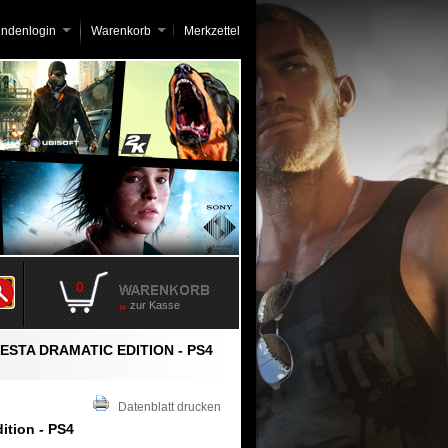
undenlogin
Warenkorb
Merkzettel
0
zur Kasse
ESTA DRAMATIC EDITION - PS4
Datenblatt drucken
ition - PS4