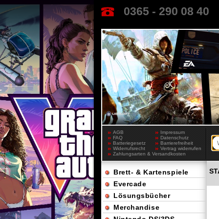
0365 - 290 08 40
AGB
Impressum
FAQ
Datenschutz
Batteriegesetz
Barrierefreiheit
Widerrufsrecht
Vertrag widerrufen
Zahlungsarten & Versandkosten
ST
Brett- & Kartenspiele
Evercade
Lösungsbücher
Merchandise