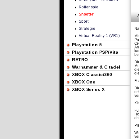
Rennspiel / Simulator
Rollenspiel
Shooter
Sport
Strategie
Na
Virtual Reality 1 (VR1)
Mi
Pr
Cr
Playstation 5
Am
ka
Playstation PSP/Vita
be
RETRO
Di
Mo
Warhammer & Citadel
di
di
XBOX Classic/360
Fr
XBOX One
Di
XBOX Series X
er
ve
Kl
Fü
Ho
oh
Pl
Wa
ve