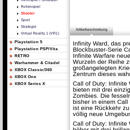
Rennspiel / Simulator
Rollenspiel
Shooter
Sport
Strategie
Artikelbeschreibung
Virtual Reality 1 (VR1)
Playstation 5
Infinity Ward, das p
Blockbuster-Serie Cal
Playstation PSP/Vita
Infinite Warfare neu
RETRO
Wurzeln der Reihe zu
Warhammer & Citadel
großangelegten Krie
XBOX Classic/360
Zentrum dieses wahr
XBOX One
Call of Duty: Infinit
XBOX Series X
bieten mit drei einz
Zombies. Die fessel
bisher in einem Call
ist eine Rückkehr zu
völlig neue Umgebung
Call of Duty: Infinit
höher mit drei brill