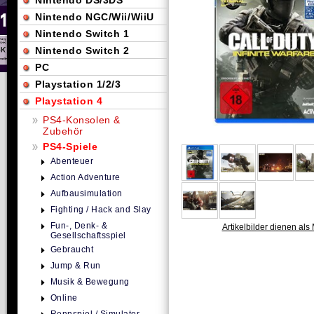
Nintendo DS/3DS
Nintendo NGC/Wii/WiiU
Nintendo Switch 1
Nintendo Switch 2
PC
Playstation 1/2/3
Playstation 4
PS4-Konsolen &
Zubehör
PS4-Spiele
Abenteuer
Action Adventure
Aufbausimulation
Fighting / Hack and Slay
Fun-, Denk- &
Artikelbilder dienen als 
Gesellschaftsspiel
Gebraucht
Jump & Run
Musik & Bewegung
Online