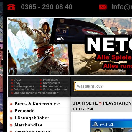
0365 - 290 08 40
info@
AGB
Impressum
FAQ
Datenschutz
Batteriegesetz
Barrierefreiheit
Widerrufsrecht
Vertrag widerrufen
Zahlungsarten & Versandkosten
»
STARTSEITE
PLAYSTATION
Brett- & Kartenspiele
1 ED.- PS4
Evercade
Lösungsbücher
Merchandise