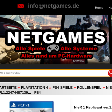
info@netgames.de
Home
K
»
»
»
»
ARTSEITE
PLAYSTATION 4
PS4-SPIELE
ROLLENSPIEL
NI
R.1.22474487139... - PS4
NieR 1 Replicant ver.1