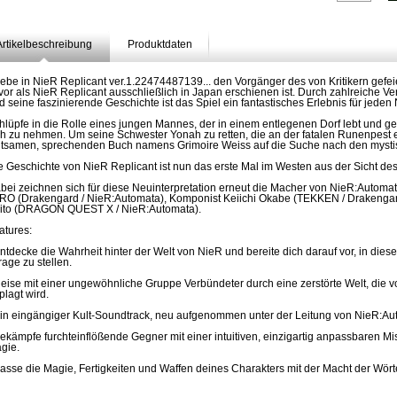
Artikelbeschreibung
Produktdaten
lebe in NieR Replicant ver.1.22474487139... den Vorgänger des von Kritikern gefe
vor als NieR Replicant ausschließlich in Japan erschienen ist. Durch zahlreiche V
d seine faszinierende Geschichte ist das Spiel ein fantastisches Erlebnis für jede
hlüpfe in die Rolle eines jungen Mannes, der in einem entlegenen Dorf lebt und ge
ch zu nehmen. Um seine Schwester Yonah zu retten, die an der fatalen Runenpest erk
ltsamen, sprechenden Buch namens Grimoire Weiss auf die Suche nach den mysti
e Geschichte von NieR Replicant ist nun das erste Mal im Westen aus der Sicht des
bei zeichnen sich für diese Neuinterpretation erneut die Macher von NieR:Automat
RO (Drakengard / NieR:Automata), Komponist Keiichi Okabe (TEKKEN / Drakengar
ito (DRAGON QUEST X / NieR:Automata).
atures:
Entdecke die Wahrheit hinter der Welt von NieR und bereite dich darauf vor, in die
frage zu stellen.
Reise mit einer ungewöhnliche Gruppe Verbündeter durch eine zerstörte Welt, die
plagt wird.
Ein eingängiger Kult-Soundtrack, neu aufgenommen unter der Leitung von NieR:Au
Bekämpfe furchteinflößende Gegner mit einer intuitiven, einzigartig anpassbaren 
gie.
Passe die Magie, Fertigkeiten und Waffen deines Charakters mit der Macht der Wört