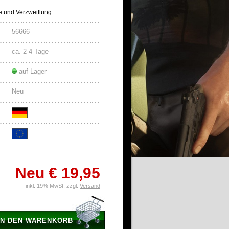
e und Verzweiflung.
56666
ca. 2-4 Tage
auf Lager
Neu
Neu
€ 19,95
inkl. 19% MwSt. zzgl.
Versand
IN DEN WARENKORB