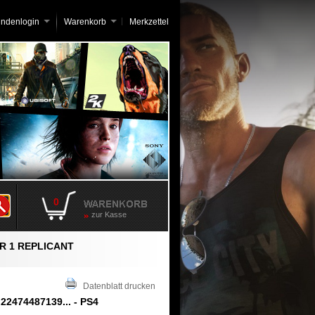
undenlogin
Warenkorb
Merkzettel
0
zur Kasse
ER 1 REPLICANT
Datenblatt drucken
.22474487139... - PS4