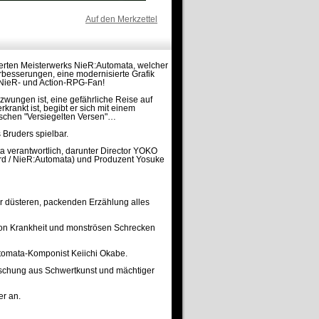
Auf den Merkzettel
ierten Meisterwerks NieR:Automata, welcher
erbesserungen, eine modernisierte Grafik
n NieR- und Action-RPG-Fan!
zwungen ist, eine gefährliche Reise auf
rankt ist, begibt er sich mit einem
schen "Versiegelten Versen"…
 Bruders spielbar.
a verantwortlich, darunter Director YOKO
d / NieR:Automata) und Produzent Yosuke
ser düsteren, packenden Erzählung alles
 von Krankheit und monströsen Schrecken
tomata-Komponist Keiichi Okabe.
Mischung aus Schwertkunst und mächtiger
er an.