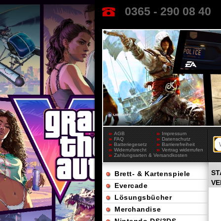
0365 - 290 08 40
AGB
Impressum
FAQ
Datenschutz
Batteriegesetz
Barrierefreiheit
Widerrufsrecht
Vertrag widerrufen
Zahlungsarten & Versandkosten
ST
Brett- & Kartenspiele
VE
Evercade
Lösungsbücher
Merchandise