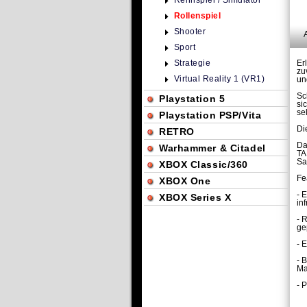
Rennspiel / Simulator
Rollenspiel
Shooter
Sport
Strategie
Er
zu
Virtual Reality 1 (VR1)
un
Sc
Playstation 5
si
se
Playstation PSP/Vita
Di
RETRO
Da
Warhammer & Citadel
TA
Sa
XBOX Classic/360
Fe
XBOX One
- 
XBOX Series X
in
- 
ge
- 
- 
Ma
- 