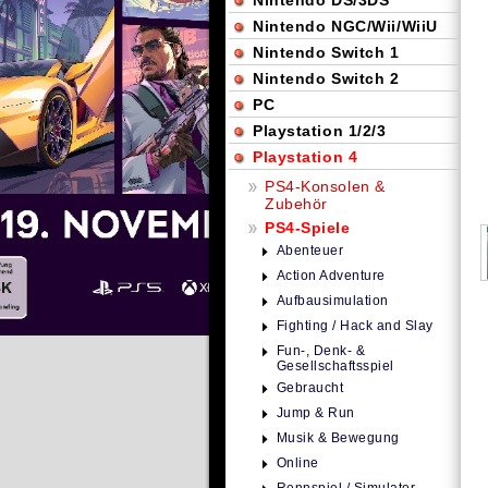
Nintendo DS/3DS
Nintendo NGC/Wii/WiiU
Nintendo Switch 1
Nintendo Switch 2
PC
Playstation 1/2/3
Playstation 4
PS4-Konsolen &
Zubehör
PS4-Spiele
Abenteuer
Action Adventure
Aufbausimulation
Fighting / Hack and Slay
Fun-, Denk- &
Gesellschaftsspiel
Gebraucht
Jump & Run
Musik & Bewegung
Online