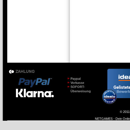
Paypal
Vorkasse
SOFORT-
Überweisung
© 2011
NETGAMES - Dein Online