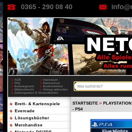
0365 - 290 08 40
info@
AGB
Impressum
FAQ
Datenschutz
Batteriegesetz
Barrierefreiheit
Widerrufsrecht
Vertrag widerrufen
Zahlungsarten & Versandkosten
»
STARTSEITE
PLAYSTATION
Brett- & Kartenspiele
- PS4
Evercade
Lösungsbücher
Merchandise