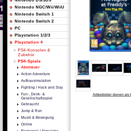
Nintendo DS/3DS
Nintendo NGC/Wii/WiiU
Nintendo Switch 1
Nintendo Switch 2
PC
Playstation 1/2/3
Playstation 4
PS4-Konsolen &
Zubehör
PS4-Spiele
Abenteuer
Action Adventure
Aufbausimulation
Fighting / Hack and Slay
Fun-, Denk- &
Artikelbilder dienen als 
Gesellschaftsspiel
Gebraucht
Jump & Run
Musik & Bewegung
Online