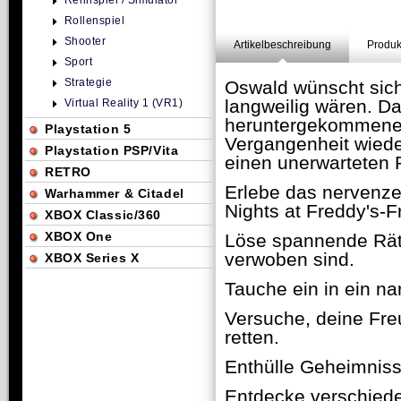
Rennspiel / Simulator
Rollenspiel
Shooter
Artikelbeschreibung
Produk
Sport
Strategie
Oswald wünscht sich
langweilig wären. Das
Virtual Reality 1 (VR1)
heruntergekommenen 
Playstation 5
Vergangenheit wieder
Playstation PSP/Vita
einen unerwarteten P
RETRO
Erlebe das nervenze
Warhammer & Citadel
Nights at Freddy's-Fr
XBOX Classic/360
XBOX One
Löse spannende Räts
verwoben sind.
XBOX Series X
Tauche ein in ein nar
Versuche, deine Fre
retten.
Enthülle Geheimnisse
Entdecke verschied