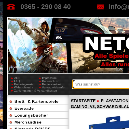
0365 - 290 08 40
info@
AGB
Impressum
FAQ
Datenschutz
Batteriegesetz
Barrierefreiheit
Widerrufsrecht
Vertrag widerrufen
Zahlungsarten & Versandkosten
»
STARTSEITE
PLAYSTATION
Brett- & Kartenspiele
GAMING, V3, SCHWARZ/BLAU,
Evercade
Lösungsbücher
Merchandise