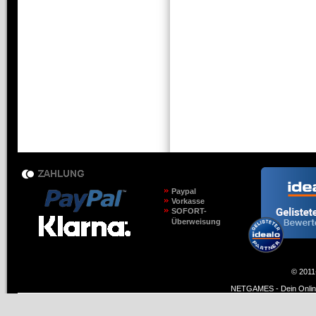
Paypal
Vorkasse
SOFORT-
Überweisung
© 2011
NETGAMES - Dein Online