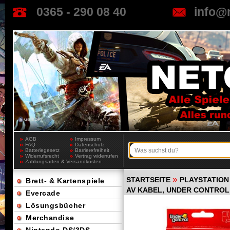
0365 - 290 08 40
info@
AGB
Impressum
FAQ
Datenschutz
Batteriegesetz
Barrierefreiheit
Widerrufsrecht
Vertrag widerrufen
Zahlungsarten & Versandkosten
»
STARTSEITE
PLAYSTATION 
Brett- & Kartenspiele
AV KABEL, UNDER CONTROL 
Evercade
Lösungsbücher
Merchandise