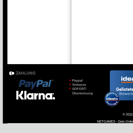
Paypal
Vorkasse
SOFORT-
Überweisung
© 2011
NETGAMES - Dein Online