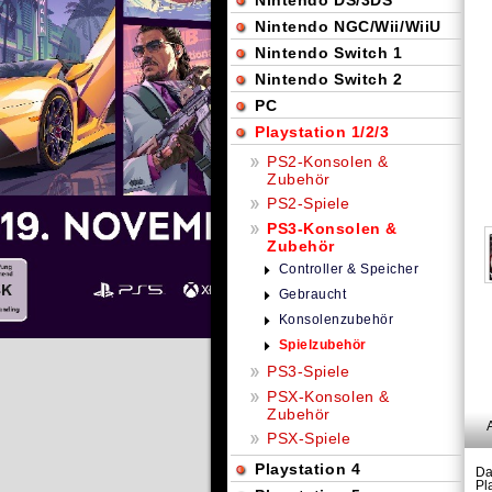
Nintendo DS/3DS
Nintendo NGC/Wii/WiiU
Nintendo Switch 1
Nintendo Switch 2
PC
Playstation 1/2/3
PS2-Konsolen &
Zubehör
PS2-Spiele
PS3-Konsolen &
Zubehör
Controller & Speicher
Gebraucht
Konsolenzubehör
Spielzubehör
PS3-Spiele
PSX-Konsolen &
Zubehör
PSX-Spiele
Playstation 4
Da
Pl