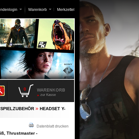
undenlogin
Warenkorb
Merkzettel
0
zur Kasse
»
»
SPIELZUBEHÖR
HEADSET Y-
Datenblatt drucken
ß, Thrustmaster -