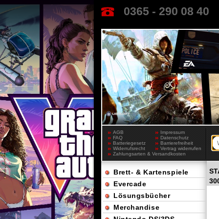
0365 - 290 08 40
AGB
Impressum
FAQ
Datenschutz
Batteriegesetz
Barrierefreiheit
Widerrufsrecht
Vertrag widerrufen
Zahlungsarten & Versandkosten
ST
Brett- & Kartenspiele
30
Evercade
Lösungsbücher
Merchandise