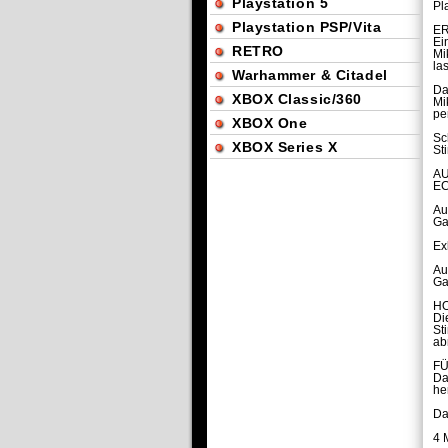
Playstation 5
Pl
Playstation PSP/Vita
E
Ei
RETRO
Mi
la
Warhammer & Citadel
Da
XBOX Classic/360
Mi
pe
XBOX One
Sc
XBOX Series X
St
A
EC
Au
Ga
Ex
Au
Ga
H
Di
St
ab
FÜ
Da
he
Da
4 