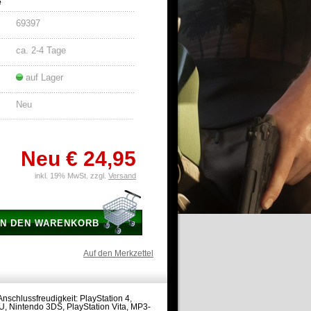
e
69397
ca. 2-4 Tage
auf Lager
Neu
Neu
€ 24,95
inkl. 19% MwSt. zzgl.
Versand
IN DEN WARENKORB
Auf den Merkzettel
nschlussfreudigkeit: PlayStation 4,
U, Nintendo 3DS, PlayStation Vita, MP3-