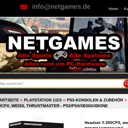
info@netgames.de
Home
K
»
»
ARTSEITE
PLAYSTATION 1/2/3
PS3-KONSOLEN & ZUBEHÖR
0CPX, WEISS, THRUSTMASTER - PS3/PS4/XB360/XBONE
Headset Y-300CPX, wei