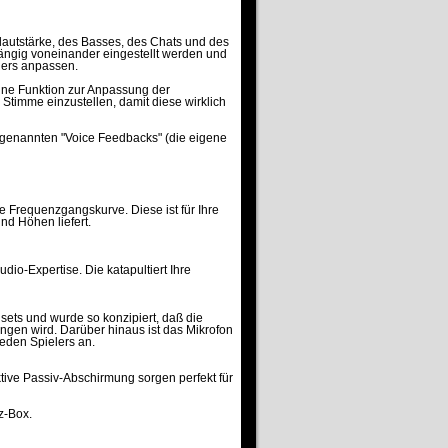
llautstärke, des Basses, des Chats und des
ängig voneinander eingestellt werden und
elers anpassen.
eine Funktion zur Anpassung der
Stimme einzustellen, damit diese wirklich
ogenannten "Voice Feedbacks" (die eigene
le Frequenzgangskurve. Diese ist für Ihre
nd Höhen liefert.
io-Expertise. Die katapultiert Ihre
sets und wurde so konzipiert, daß die
angen wird. Darüber hinaus ist das Mikrofon
eden Spielers an.
ktive Passiv-Abschirmung sorgen perfekt für
z-Box.