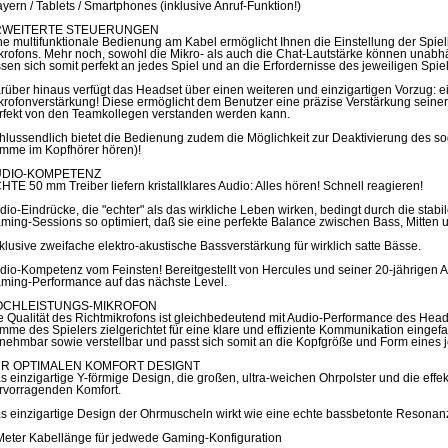
ayern / Tablets / Smartphones (inklusive Anruf-Funktion!)
RWEITERTE STEUERUNGEN
ne multifunktionale Bedienung am Kabel ermöglicht Ihnen die Einstellung der Spie
krofons. Mehr noch, sowohl die Mikro- als auch die Chat-Lautstärke können unabh
ssen sich somit perfekt an jedes Spiel und an die Erfordernisse des jeweiligen Spi
rüber hinaus verfügt das Headset über einen weiteren und einzigartigen Vorzug: 
krofonverstärkung! Diese ermöglicht dem Benutzer eine präzise Verstärkung seiner 
rfekt von den Teamkollegen verstanden werden kann.
hlussendlich bietet die Bedienung zudem die Möglichkeit zur Deaktivierung des s
imme im Kopfhörer hören)!
UDIO-KOMPETENZ
HTE 50 mm Treiber liefern kristallklares Audio: Alles hören! Schnell reagieren!
dio-Eindrücke, die "echter" als das wirkliche Leben wirken, bedingt durch die stabi
ming-Sessions so optimiert, daß sie eine perfekte Balance zwischen Bass, Mitten u
klusive zweifache elektro-akustische Bassverstärkung für wirklich satte Bässe.
dio-Kompetenz vom Feinsten! Bereitgestellt von Hercules und seiner 20-jährigen Aud
ming-Performance auf das nächste Level.
OCHLEISTUNGS-MIKROFON
e Qualität des Richtmikrofons ist gleichbedeutend mit Audio-Performance des Head
imme des Spielers zielgerichtet für eine klare und effiziente Kommunikation eingef
nehmbar sowie verstellbar und passt sich somit an die Kopfgröße und Form eines j
R OPTIMALEN KOMFORT DESIGNT
s einzigartige Y-förmige Design, die großen, ultra-weichen Ohrpolster und die effe
rvorragenden Komfort.
s einzigartige Design der Ohrmuscheln wirkt wie eine echte bassbetonte Resonan
Meter Kabellänge für jedwede Gaming-Konfiguration