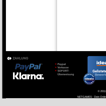
Paypal
Vorkasse
SOFORT-
Überweisung
© 2011
NETGAMES - Dein Online