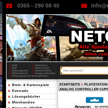
0365 - 290 08 40
info@
AGB
Impressum
FAQ
Datenschutz
Batteriegesetz
Barrierefreiheit
Widerrufsrecht
Vertrag widerrufen
Zahlungsarten & Versandkosten
»
STARTSEITE
PLAYSTATION 
Brett- & Kartenspiele
ANALOG CONTROLLER CUPS (
Evercade
Lösungsbücher
Merchandise