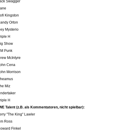
Jack Swagger
Kane
Kofi Kingston
Randy Orton
Rey Mysterio
riple H
Big Show
CM Punk
Drew McIntyre
John Cena
John Morrison
Sheamus
The Miz
Undertaker
riple H
E Talent (z.B. als Kommentatoren, nicht spielbar):
Jerry "The King" Lawler
Jim Ross
Howard Finkel