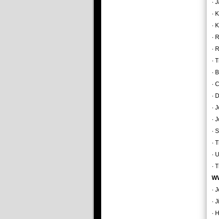
· 
· 
· 
· 
· 
· T
· 
· 
· 
· 
· 
· 
· 
· 
· T
WW
· 
· 
· 