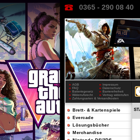
0365 - 290 08 40
AGB
Impressum
FAQ
Datenschutz
Batteriegesetz
Barrierefreiheit
Widerrufsrecht
Vertrag widerrufen
Zahlungsarten & Versandkosten
ST
Brett- & Kartenspiele
Evercade
Lösungsbücher
Merchandise