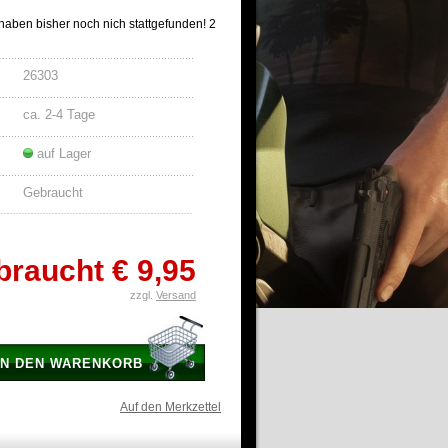
ben bisher noch nich stattgefunden! 2
26303
ca. 2-4 Tage
auf Lager
Gebraucht
braucht
€ 9,95
zzgl.
Versand
IN DEN WARENKORB
Auf den Merkzettel