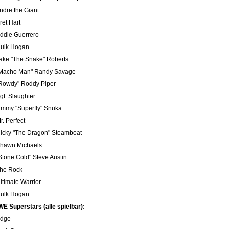
Andre the Giant
ret Hart
Eddie Guerrero
Hulk Hogan
Jake "The Snake" Roberts
"Macho Man" Randy Savage
"Rowdy" Roddy Piper
Sgt. Slaughter
Jimmy "Superfly" Snuka
r. Perfect
Ricky "The Dragon" Steamboat
Shawn Michaels
"Stone Cold" Steve Austin
The Rock
Ultimate Warrior
Hulk Hogan
E Superstars (alle spielbar):
Edge