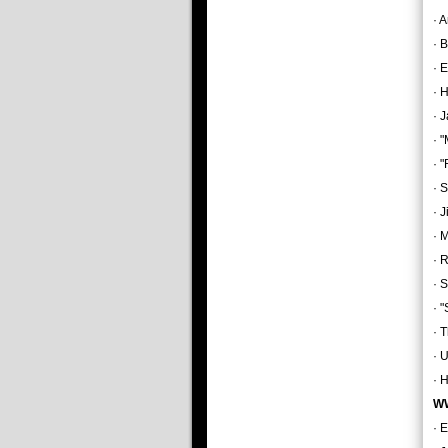
· 
· B
· 
· 
· 
· 
· 
· 
· 
· M
· 
· 
· 
· 
· 
· 
WW
· 