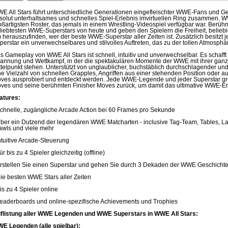
E All Stars führt unterschiedliche Generationen eingefleischter WWE-Fans und Ge
solut unterhaltsames und schnelles Spiel-Erlebnis imvirtuellen Ring zusammen. WW
oßartigsten Roster, das jemals in einem Wrestling-Videospiel verfügbar war. Berü
liebtesten WWE-Superstars von heute und geben den Spielern die Freiheit, belie
 herauszufinden, wer der beste WWE-Superstar aller Zeiten ist. Zusätzlich besi
perstar ein unverwechselbares und stilvolles Auftreten, das zu der tollen Atmosphär
s Gameplay von WWE All Stars ist schnell, intuitiv und unverwechselbar. Es schaff
annung und Wettkampf, in der die spektakulären Momente der WWE mit ihrer ganz
ttelpunkt stehen. Unterstützt von unglaublicher, buchstäblich durchschlagender un
ne Vielzahl von schnellen Grapples, Angriffen aus einer stehenden Position oder 
ves ausprobiert und entdeckt werden. Jede WWE-Legende und jeder Superstar grei
ves und seine berühmten Finisher Moves zurück, um damit das ultimative WWE-Erl
atures:
Schnelle, zugängliche Arcade Action bei 60 Frames pro Sekunde
Über ein Dutzend der legendären WWE Matcharten - inclusive Tag-Team, Tables, L
awls und viele mehr
Intuitive Arcade-Steuerung
ür bis zu 4 Spieler gleichzeitig (offline)
Erstellen Sie einen Superstar und gehen Sie durch 3 Dekaden der WWE Geschicht
Die besten WWE Stars aller Zeiten
Bis zu 4 Spieler online
Leaderboards und online-spezifische Achievements und Trophies
flistung aller WWE Legenden und WWE Superstars in WWE All Stars:
E Legenden (alle spielbar):