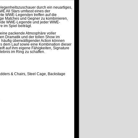
legenheitszuschauer durch ein neuartiges,
E All Stars umfasst eines der
hmte WWE-Legenden treffen auf die
bige Matches und Gegner zu kombinieren,
tzt jede WWE-Legende und jeder WWE-
e im Spiel beiträgt.
t eine packende Atmosphäre voller
en Dramatik und der tollen Show im
d häufig überwältigender Action können
aus dem Lauf sowie eine Kombination dieser
ft auf ihm eigene Fähigkeiten, Signature
ebnis im Ring zu schaffen.
adders & Chairs, Steel Cage, Backstage
e