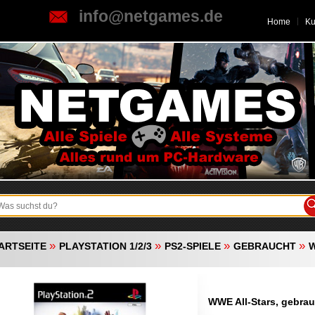
info@netgames.de
Home
K
»
»
»
»
ARTSEITE
PLAYSTATION 1/2/3
PS2-SPIELE
GEBRAUCHT
W
WWE All-Stars, gebrau