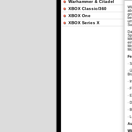
Warhammer & Citadel
WW
XBOX Classic/360
ab
gr
XBOX One
be
um
XBOX Series X
Su
Da
Sp
Mi
ei
Mo
Mo
Fe
· 
· 
Br
· 
· F
· 
· 
· 
· 
Au
WW