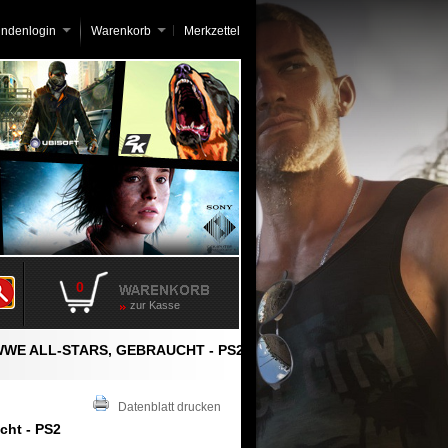
undenlogin
Warenkorb
Merkzettel
0
zur Kasse
WE ALL-STARS, GEBRAUCHT - PS2
Datenblatt drucken
cht - PS2