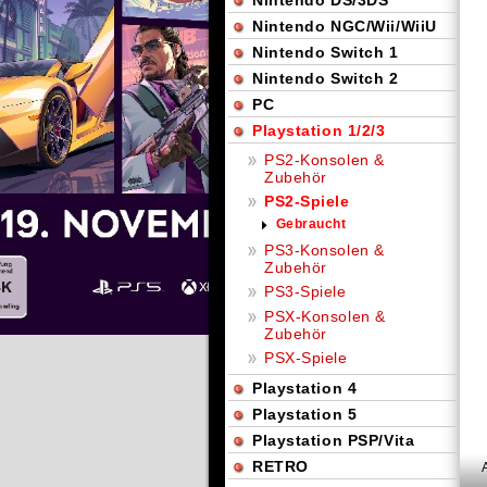
Nintendo DS/3DS
Nintendo NGC/Wii/WiiU
Nintendo Switch 1
Nintendo Switch 2
PC
Playstation 1/2/3
PS2-Konsolen &
Zubehör
PS2-Spiele
Gebraucht
PS3-Konsolen &
Zubehör
PS3-Spiele
PSX-Konsolen &
Zubehör
PSX-Spiele
Playstation 4
Playstation 5
Playstation PSP/Vita
RETRO