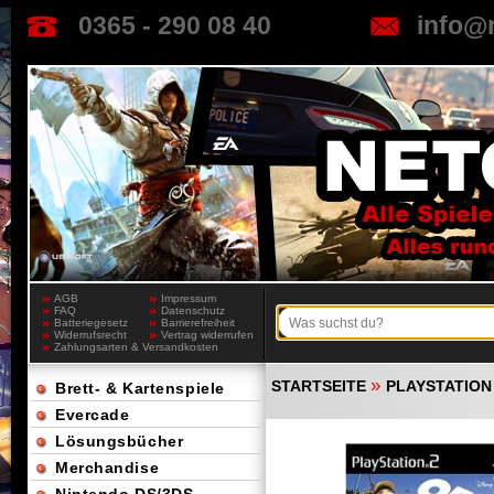
0365 - 290 08 40
info@
AGB
Impressum
FAQ
Datenschutz
Batteriegesetz
Barrierefreiheit
Widerrufsrecht
Vertrag widerrufen
Zahlungsarten & Versandkosten
»
STARTSEITE
PLAYSTATION 
Brett- & Kartenspiele
Evercade
Lösungsbücher
Merchandise