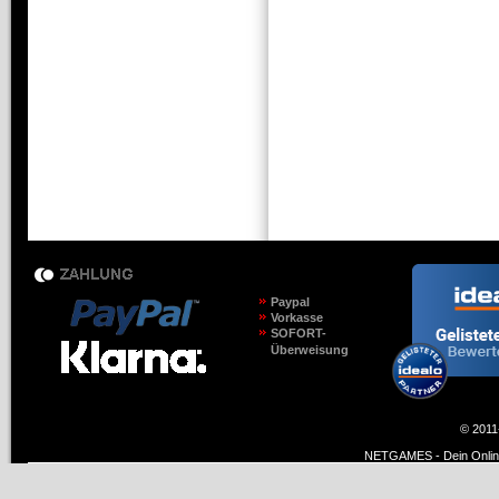
Paypal
Vorkasse
SOFORT-
Überweisung
© 2011
NETGAMES - Dein Online