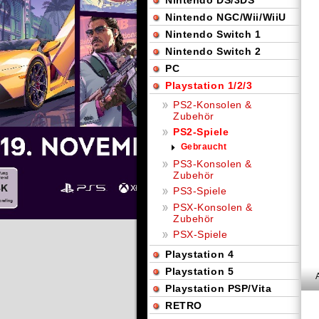
Nintendo DS/3DS
Nintendo NGC/Wii/WiiU
Nintendo Switch 1
Nintendo Switch 2
PC
Playstation 1/2/3
PS2-Konsolen &
Zubehör
PS2-Spiele
Gebraucht
PS3-Konsolen &
Zubehör
PS3-Spiele
PSX-Konsolen &
Zubehör
PSX-Spiele
Playstation 4
Playstation 5
Playstation PSP/Vita
RETRO