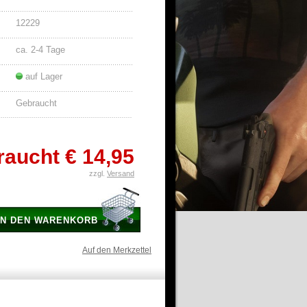
12229
ca. 2-4 Tage
auf Lager
Gebraucht
raucht
€ 14,95
zzgl.
Versand
IN DEN WARENKORB
Auf den Merkzettel