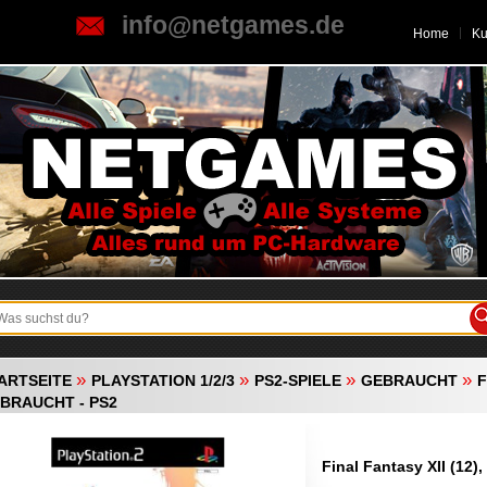
info@netgames.de
Home
K
»
»
»
»
ARTSEITE
PLAYSTATION 1/2/3
PS2-SPIELE
GEBRAUCHT
F
BRAUCHT - PS2
Final Fantasy XII (12)