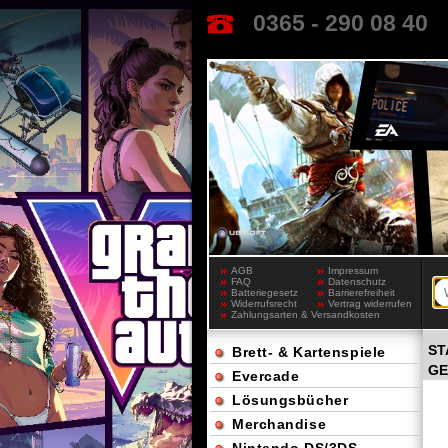
0365 - 290 08 40
AGB
Impressum
FAQ
Datenschutz
Batteriegesetz
Barrierefreiheit
Widerrufsrecht
Vertrag widerrufen
Zahlungsarten & Versandkosten
ST
Brett- & Kartenspiele
GE
Evercade
Lösungsbücher
Merchandise