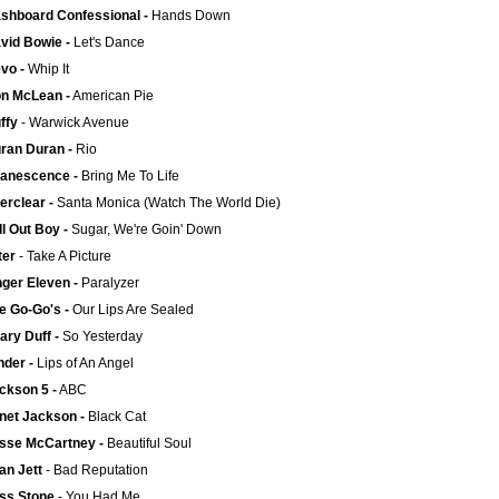
shboard Confessional -
Hands Down
vid Bowie -
Let's Dance
vo -
Whip It
n McLean -
American Pie
ffy
- Warwick Avenue
ran Duran -
Rio
anescence -
Bring Me To Life
erclear -
Santa Monica (Watch The World Die)
ll Out Boy -
Sugar, We're Goin' Down
ter
- Take A Picture
nger Eleven -
Paralyzer
e Go-Go's -
Our Lips Are Sealed
lary Duff -
So Yesterday
nder -
Lips of An Angel
ckson 5 -
ABC
net Jackson -
Black Cat
sse McCartney -
Beautiful Soul
an Jett
- Bad Reputation
ss Stone
- You Had Me