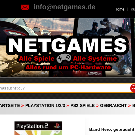
info@netgames.de
Home
K
»
»
»
»
ARTSEITE
PLAYSTATION 1/2/3
PS2-SPIELE
GEBRAUCHT
B
Band Hero, gebraucht