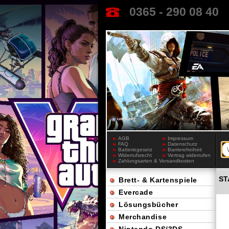
0365 - 290 08 40
AGB
Impressum
FAQ
Datenschutz
Batteriegesetz
Barrierefreiheit
Widerrufsrecht
Vertrag widerrufen
Zahlungsarten & Versandkosten
ST
Brett- & Kartenspiele
Evercade
Lösungsbücher
Merchandise