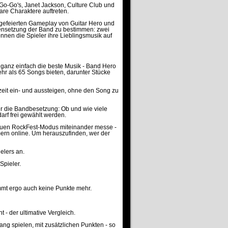
 Go-Go's, Janet Jackson, Culture Club und
re Charaktere auftreten.
m gefeierten Gameplay von Guitar Hero und
mensetzung der Band zu bestimmen: zwei
önnen die Spieler ihre Lieblingsmusik auf
ganz einfach die beste Musik - Band Hero
hr als 65 Songs bieten, darunter Stücke
eit ein- und aussteigen, ohne den Song zu
er die Bandbesetzung: Ob und wie viele
arf frei gewählt werden.
euen RockFest-Modus miteinander messe -
mern online. Um herauszufinden, wer der
elers an.
Spieler.
ommt ergo auch keine Punkte mehr.
t - der ultimative Vergleich.
ng spielen, mit zusätzlichen Punkten - so