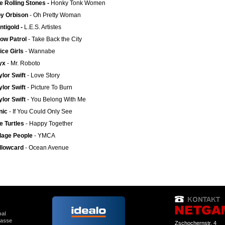
e Rolling Stones -
Honky Tonk Women
y Orbison
- Oh Pretty Woman
ntigold -
L.E.S. Artistes
ow Patrol
- Take Back the City
ice Girls
- Wannabe
yx
- Mr. Roboto
ylor Swift
- Love Story
ylor Swift
- Picture To Burn
ylor Swift
- You Belong With Me
nic
- If You Could Only See
e Turtles
- Happy Together
llage People
- YMCA
llowcard
- Ocean Avenue
pal
kasse
Zschochernstr. 4