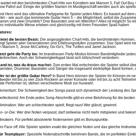
 wartet mit den berühmtesten Chart-Hits von Künstlern wie Maroon 5, Fall Out Boy,
ow Patrol auf. Einige der größten Namen im Musikgeschäft werden auch als spielba
nd Hero
wird das ultimative Partygame für Spieler jeden Alters: Es basiert auf de
etet – wie auch das kommende Guitar Hero 5 – die Möglichkeit, selbst die Zusam
tarren und zwei Drumkits? Drei Bassisten und ein Mikrofon? Alles ist möglich! So k
nz individuelle Weise erleben und gleichzeitig mit ihren Freunden Spaß haben.
atures:
ietet die besten Beats:
Die angesagtesten Chart-Hits, die berühmtesten Hymnen, 
ingt Spieler aller Generationen und Erfahrungsstufen zusammen. Das Spiel wird me
n Maroon 5, Jesse McCartney, Go-Go's, The Turtles und Janet Jackson.
etzt geht die Party los:
Im brandneuen Party-Modus können Bandmitglieder jederz
terbrechen. Auch der Schwierigkeitsgad lässt sich blitzschnell verändern.
and ist, was du draus machst:
Zum ersten Mal entscheiden die Spieler selbst üb
tarristen, Drummer, Bassisten und Sänger die insgesamt vierköpfige Band formen, d
er ist der größte Guitar Hero?
In Band Hero können die Spieler ihr Können im n
tweder mit bis zu vier Zock-Rockern an einer Konsole oder mit bis zu acht Teilneh
ste Performer ist, stehen verschiedene Modi zur Auswahl:
Momentum: Die Schwierigkeit des Songs passt sich dynamisch der Leistung des Spi
Perfectionist: Am Ende jedes Song-Abschnitts gibt es eine Belohnung für die besten 
Elimination: Wer am schlechtesten spielt, fliegt raus! Wer glänzt, gewinnt.
Do- or-Die: Wer drei Noten verpasst, darf zeitweise nicht mehr mitspielen und bek
Streakers: Für perfekt absolvierte Notenserien gibt es Bonuspunkte.
Pro Face off: Alle Spieler spielen exakt die gleichen Noten und das gleiche Instrumen
ür Teamplayer:
Spezielle Notenabschnitte belohnen Bands, die im perfekten Einkla