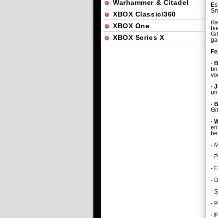
Warhammer & Citadel
Es
Sn
XBOX Classic/360
Ba
XBOX One
bi
Gi
XBOX Series X
ga
Fe
·
B
br
vo
·
J
un
·
B
Gi
·
W
en
be
- 
- 
- 
- 
- 
- 
·
F