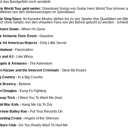
rd das Bandgefühl noch verstärkt.
ie World Tour geht weiter:
Download-Songs von Guitar Hero World Tour können a
ofitieren von den Verbesserungen im Spielablauf.
ür Sing-Stars:
Im Karaoke-Modus stellen bis zu vier Spieler ihre Qualitäten am Mi
ch ohne Gefahr, von den virtuellen Fans von der Bühne gebuht zu werden - schließl
Doors Down -
When I'm Gone
e Airborne Toxic Event -
Gasoline
e All American Rejects -
Dirty Little Secret
phabeat -
Fascination
y and AJ -
Like Whoa
gels & Airwaves -
The Adventure
n Harper and the Innocent Criminals -
Steal My Kisses
g Country -
In a Big Country
e Bravery -
Believe
rl Douglas -
Kung Fu Fighting
eap Trick -
I Want You To Want Me (live)
ld War Kids -
Hang Me Up To Dry
rinne Bailey Rae -
Put Your Records On
unting Crows -
Angels of the Silences
lture Club -
Do You Really Want To Hurt Me