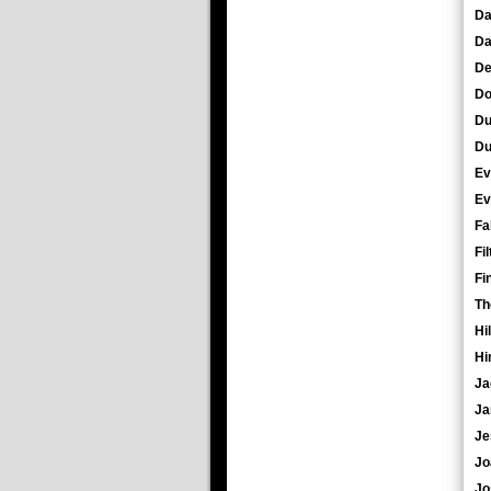
Da
Da
De
Do
Du
Du
Ev
Ev
Fa
Fil
Fi
Th
Hi
Hi
Ja
Ja
Je
Jo
Jo