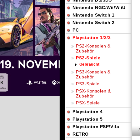
Nintendo DS/3DS
Nintendo NGC/Wii/WiiU
Nintendo Switch 1
Nintendo Switch 2
PC
Playstation 1/2/3
PS2-Konsolen &
Zubehör
PS2-Spiele
Gebraucht
PS3-Konsolen &
Zubehör
PS3-Spiele
PSX-Konsolen &
Zubehör
PSX-Spiele
Playstation 4
Playstation 5
Playstation PSP/Vita
RETRO