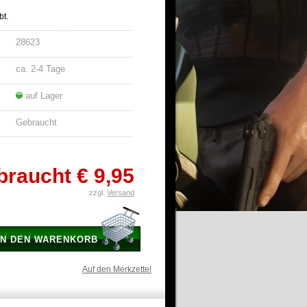
bt.
28623
ca. 2-4 Tage
auf Lager
Gebraucht
braucht
€ 9,95
zzgl.
Versand
IN DEN WARENKORB
Auf den Merkzettel