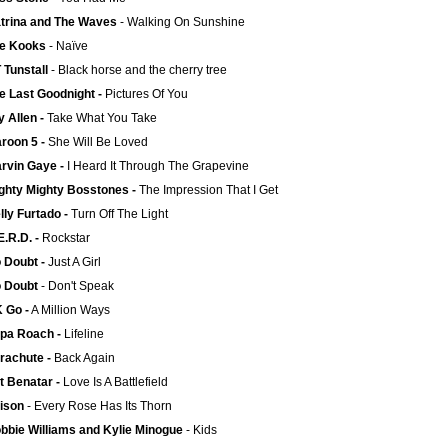
trina and The Waves
- Walking On Sunshine
e Kooks
- Naïve
 Tunstall
- Black horse and the cherry tree
e Last Goodnight -
Pictures Of You
y Allen -
Take What You Take
roon 5 -
She Will Be Loved
rvin Gaye -
I Heard It Through The Grapevine
ghty Mighty Bosstones -
The Impression That I Get
lly Furtado -
Turn Off The Light
E.R.D. -
Rockstar
 Doubt -
Just A Girl
 Doubt
- Don't Speak
 Go -
A Million Ways
pa Roach -
Lifeline
rachute -
Back Again
t Benatar -
Love Is A Battlefield
ison
- Every Rose Has Its Thorn
bbie Williams and Kylie Minogue
- Kids