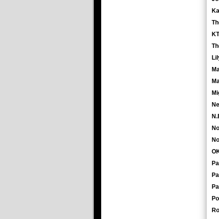
Ka
Th
KT
Th
Lil
Ma
Ma
Mi
Ne
N.
No
No
OK
Pa
Pa
Pa
Po
Ro