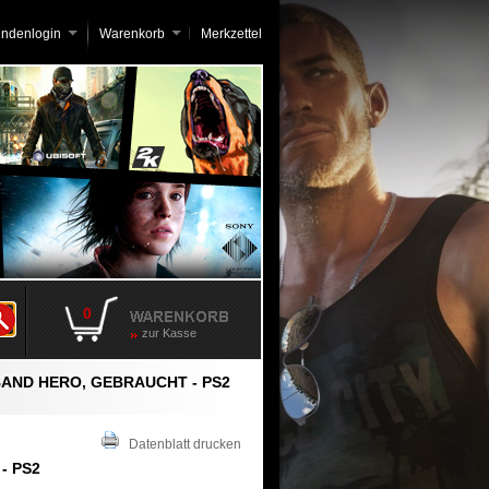
undenlogin
Warenkorb
Merkzettel
0
zur Kasse
AND HERO, GEBRAUCHT - PS2
Datenblatt drucken
 - PS2