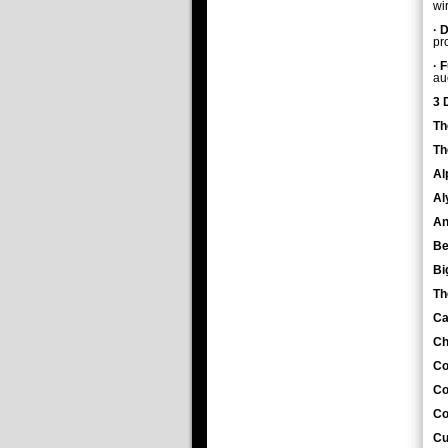
wi
·
D
pr
·
F
au
3 
Th
Th
Al
Al
An
Be
Bi
Th
Ca
Ch
Co
Co
Co
Cu