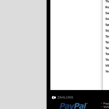
Th
Ro
Sa
Sn
Sp
St
Ta
Ta
Ta
To
Th
Vi
Ye
Pay
Vor