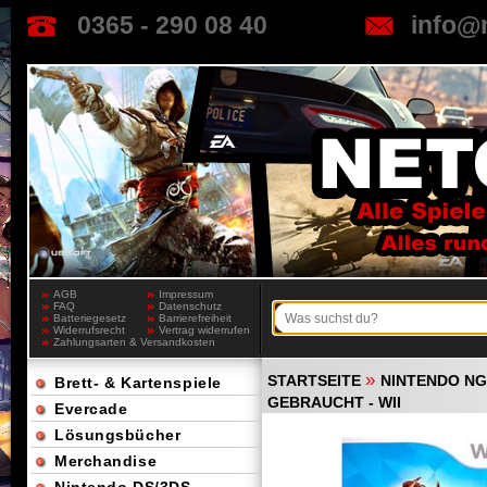
0365 - 290 08 40
info@
AGB
Impressum
FAQ
Datenschutz
Batteriegesetz
Barrierefreiheit
Widerrufsrecht
Vertrag widerrufen
Zahlungsarten & Versandkosten
»
STARTSEITE
NINTENDO NGC
Brett- & Kartenspiele
GEBRAUCHT - WII
Evercade
Lösungsbücher
Merchandise