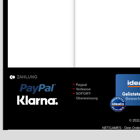
Paypal
Vorkasse
SOFORT-
Überweisung
© 2011
NETGAMES - Dein Online