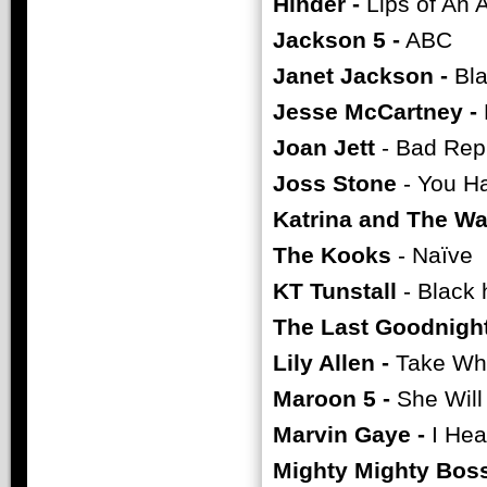
Hinder -
Lips of An 
Jackson 5 -
ABC
Janet Jackson -
Bla
Jesse McCartney -
Joan Jett
- Bad Rep
Joss Stone
- You H
Katrina and The W
The Kooks
- Naïve
KT Tunstall
- Black 
The Last Goodnight
Lily Allen -
Take Wha
Maroon 5 -
She Will
Marvin Gaye -
I Hea
Mighty Mighty Boss