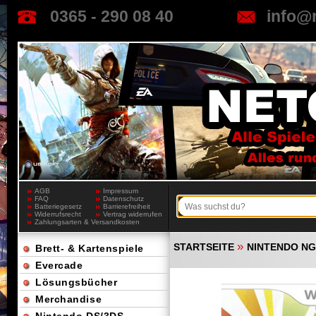
0365 - 290 08 40
info@
AGB
Impressum
FAQ
Datenschutz
Batteriegesetz
Barrierefreiheit
Widerrufsrecht
Vertrag widerrufen
Zahlungsarten & Versandkosten
»
STARTSEITE
NINTENDO NGC
Brett- & Kartenspiele
Evercade
Lösungsbücher
Merchandise