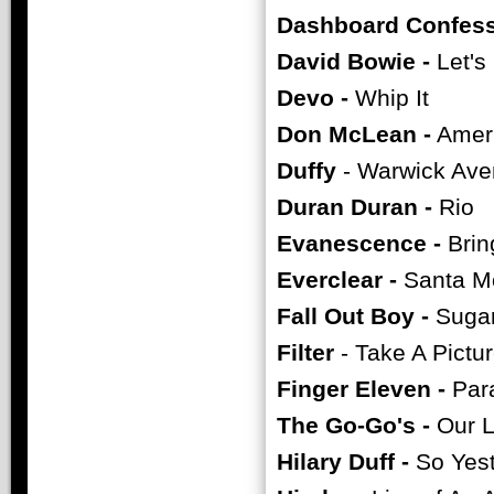
Dashboard Confess
David Bowie -
Let's
Devo -
Whip It
Don McLean -
Ameri
Duffy
- Warwick Av
Duran Duran -
Rio
Evanescence -
Brin
Everclear -
Santa Mo
Fall Out Boy -
Sugar
Filter
- Take A Pictu
Finger Eleven -
Para
The Go-Go's -
Our L
Hilary Duff -
So Yes