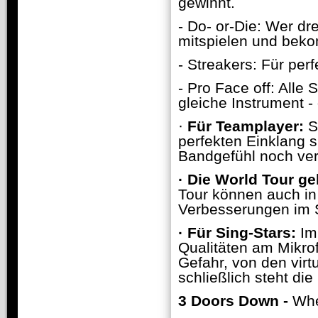
gewinnt.
- Do- or-Die: Wer dr
mitspielen und beko
- Streakers: Für per
- Pro Face off: Alle
gleiche Instrument - 
·
Für Teamplayer:
S
perfekten Einklang s
Bandgefühl noch ver
·
Die World Tour ge
Tour können auch i
Verbesserungen im S
·
Für Sing-Stars:
Im 
Qualitäten am Mikro
Gefahr, von den vir
schließlich steht di
3 Doors Down -
Whe