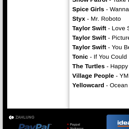
Spice Girls
- Wanna
Styx
- Mr. Roboto
Taylor Swift
- Love 
Taylor Swift
- Pictur
Taylor Swift
- You B
Tonic
- If You Could
The Turtles
- Happy
Village People
- Y
Yellowcard
- Ocean
Paypal
Vorkasse