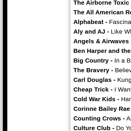
The Airborne Toxic 
The All American Re
Alphabeat -
Fascina
Aly and AJ -
Like W
Angels & Airwaves 
Ben Harper and the
Big Country -
In a B
The Bravery -
Belie
Carl Douglas -
Kung
Cheap Trick -
I Want
Cold War Kids -
Han
Corinne Bailey Rae 
Counting Crows -
An
Culture Club -
Do Yo