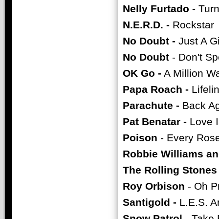
Nelly Furtado -
Turn
N.E.R.D. -
Rockstar
No Doubt -
Just A Gi
No Doubt
- Don't S
OK Go -
A Million W
Papa Roach -
Lifeli
Parachute -
Back Ag
Pat Benatar -
Love Is
Poison
- Every Rose
Robbie Williams an
The Rolling Stones 
Roy Orbison
- Oh P
Santigold -
L.E.S. Ar
Snow Patrol
- Take 