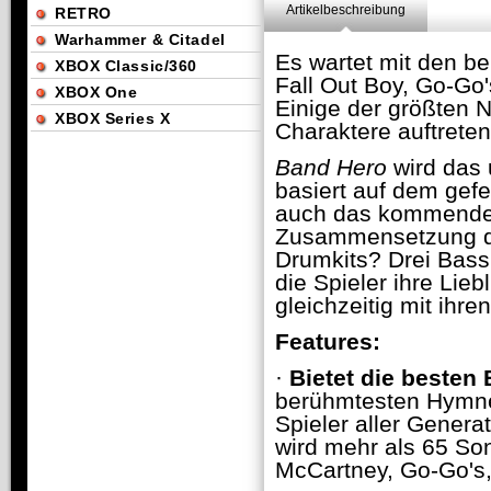
Artikelbeschreibung
RETRO
Warhammer & Citadel
Es wartet mit den b
XBOX Classic/360
Fall Out Boy, Go-Go'
XBOX One
Einige der größten 
XBOX Series X
Charaktere auftreten
Band Hero
wird das 
basiert auf dem gefe
auch das kommende G
Zusammensetzung de
Drumkits? Drei Bassi
die Spieler ihre Lie
gleichzeitig mit ih
Features:
·
Bietet die besten 
berühmtesten Hymnen
Spieler aller Gener
wird mehr als 65 So
McCartney, Go-Go's,