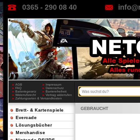
0365 - 290 08 40
info@
AGB
Impressum
FAQ
Datenschutz
Batteriegesetz
Barrierefreiheit
Widerrufsrecht
Vertrag widerrufen
Zahlungsarten & Versandkosten
GEBRAUCHT
Brett- & Kartenspiele
Evercade
Lösungsbücher
Merchandise