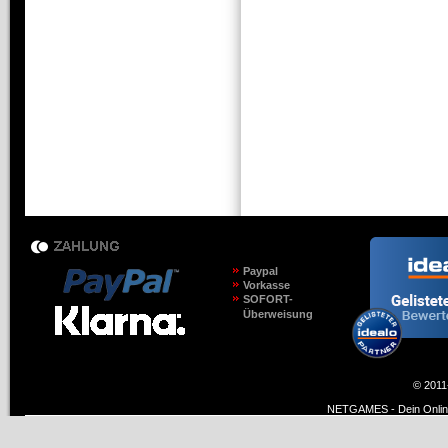
Paypal
Vorkasse
SOFORT-
Überweisung
© 2011
NETGAMES - Dein Online