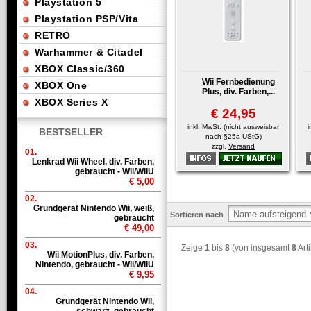
Playstation 5
Playstation PSP/Vita
RETRO
Warhammer & Citadel
XBOX Classic/360
Wii Fernbedienung
XBOX One
Plus, div. Farben,...
XBOX Series X
€ 24,95
inkl. MwSt. (nicht ausweisbar
i
BESTSELLER
nach §25a UStG)
zzgl.
Versand
01.
Lenkrad Wii Wheel, div. Farben,
gebraucht - Wii/WiiU
€ 5,00
02.
Grundgerät Nintendo Wii, weiß,
Sortieren nach
gebraucht
€ 49,00
03.
Zeige
1
bis
8
(von insgesamt
8
Arti
Wii MotionPlus, div. Farben,
Nintendo, gebraucht - Wii/WiiU
€ 9,95
04.
Grundgerät Nintendo Wii,