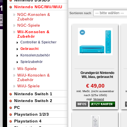
Nintendo DS/3DS
Nintendo NGC/Wii/WiiU
Sortieren nach
NGC-Konsolen &
Zubehör
NGC-Spiele
Wii-Konsolen &
Zubehör
Controller & Speicher
Gebraucht
Konsolenzubehör
Spielzubehör
Wii-Spiele
Grundgerät Nintendo
WiiU-Konsolen &
Wii, blau, gebraucht
Zubehör
€ 49,00
WiiU-Spiele
inkl. MwSt. (nicht ausweisbar
i
Nintendo Switch 1
nach §25a UStG)
zzgl.
Versand
Nintendo Switch 2
PC
Playstation 1/2/3
Playstation 4