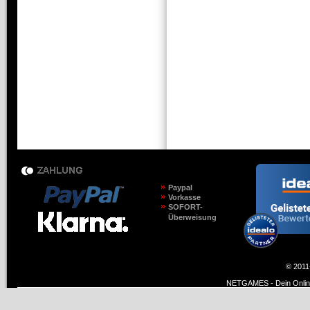
Paypal
Vorkasse
SOFORT-
Überweisung
© 2011
NETGAMES - Dein Online