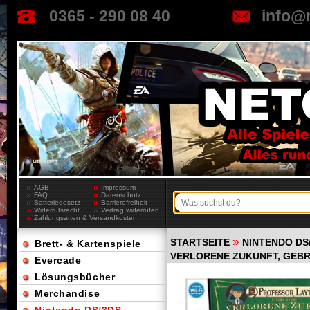
0365 - 290 08 40
info@
AGB
Impressum
FAQ
Datenschutz
Batteriegesetz
Barrierefreiheit
Widerrufsrecht
Vertrag widerrufen
Zahlungsarten & Versandkosten
»
STARTSEITE
NINTENDO DS
Brett- & Kartenspiele
VERLORENE ZUKUNFT, GEBR
Evercade
Lösungsbücher
Merchandise