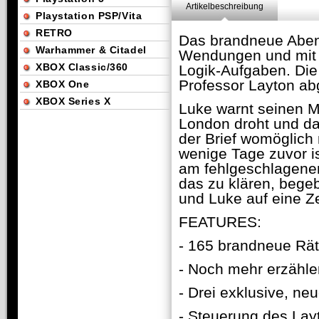
Artikelbeschreibung
Playstation PSP/Vita
RETRO
Das brandneue Abent
Warhammer & Citadel
Wendungen und mit n
XBOX Classic/360
Logik-Aufgaben. Die
Professor Layton abg
XBOX One
XBOX Series X
Luke warnt seinen M
London droht und das
der Brief womöglic
wenige Tage zuvor i
am fehlgeschlagene
das zu klären, bege
und Luke auf eine Zei
FEATURES:
- 165 brandneue Rät
- Noch mehr erzähle
- Drei exklusive, neu
- Steuerung des Lay