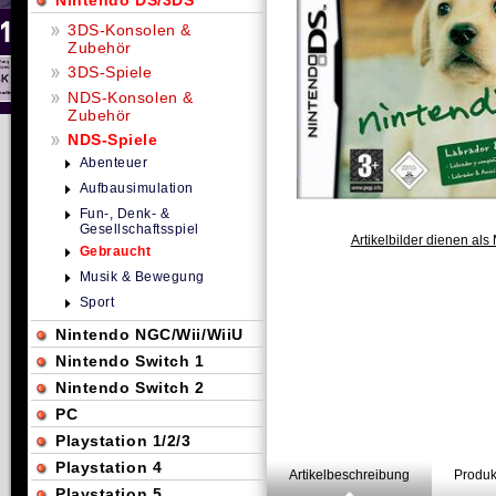
Nintendo DS/3DS
3DS-Konsolen &
Zubehör
3DS-Spiele
NDS-Konsolen &
Zubehör
NDS-Spiele
Abenteuer
Aufbausimulation
Fun-, Denk- &
Gesellschaftsspiel
Artikelbilder dienen als 
Gebraucht
Musik & Bewegung
Sport
Nintendo NGC/Wii/WiiU
Nintendo Switch 1
Nintendo Switch 2
PC
Playstation 1/2/3
Playstation 4
Artikelbeschreibung
Produk
Playstation 5