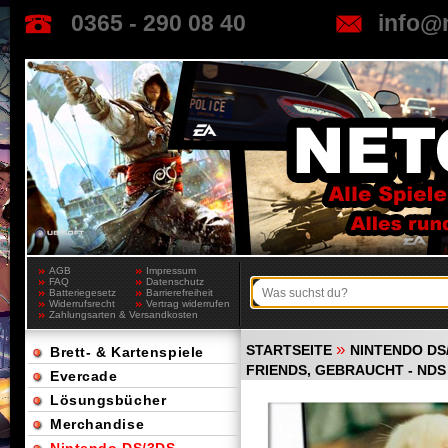
0365 - 290 08 40
info@
AGB
Impressum
FAQ
Datenschutz
Batteriegesetz
Barrierefreiheit
Widerrufsrecht
Vertrag widerrufen
Zahlungsarten & Versandkosten
»
STARTSEITE
NINTENDO DS
Brett- & Kartenspiele
FRIENDS, GEBRAUCHT - NDS
Evercade
Lösungsbücher
Merchandise