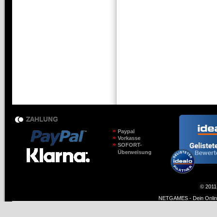
Paypal
Vorkasse
SOFORT-
Überweisung
© 2011
NETGAMES - Dein Online