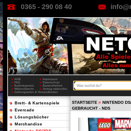
0365 - 290 08 40
info@
AGB
Impressum
FAQ
Datenschutz
Batteriegesetz
Barrierefreiheit
Widerrufsrecht
Vertrag widerrufen
Zahlungsarten & Versandkosten
»
STARTSEITE
NINTENDO DS
Brett- & Kartenspiele
GEBRAUCHT - NDS
Evercade
Lösungsbücher
Merchandise