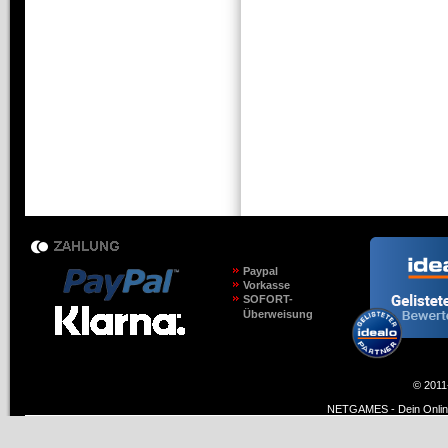
Paypal
Vorkasse
SOFORT-
Überweisung
© 2011
NETGAMES - Dein Online