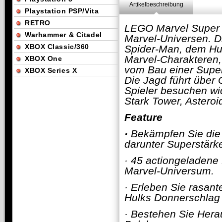
Artikelbeschreibung
Playstation PSP/Vita
RETRO
LEGO Marvel Super H
Warhammer & Citadel
Marvel-Universen. Di
XBOX Classic/360
Spider-Man, dem Hul
Marvel-Charakteren,
XBOX One
vom Bau einer Super
XBOX Series X
Die Jagd führt über
Spieler besuchen wi
Stark Tower, Astero
Feature
·
Bekämpfen Sie die 
darunter Superstärke
·
45 actiongeladene 
Marvel-Universum.
·
Erleben Sie rasant
Hulks Donnerschlag 
·
Bestehen Sie Herau