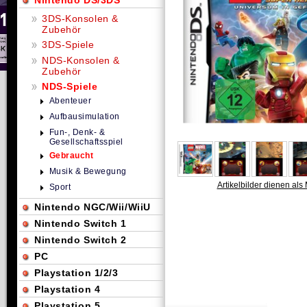
Nintendo DS/3DS
3DS-Konsolen &
Zubehör
3DS-Spiele
NDS-Konsolen &
Zubehör
NDS-Spiele
Abenteuer
Aufbausimulation
Fun-, Denk- &
Gesellschaftsspiel
Gebraucht
Musik & Bewegung
Artikelbilder dienen als 
Sport
Nintendo NGC/Wii/WiiU
Nintendo Switch 1
Nintendo Switch 2
PC
Playstation 1/2/3
Playstation 4
Playstation 5