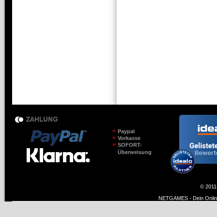
Paypal
Vorkasse
SOFORT-
Überweisung
© 2011
NETGAMES - Dein Online