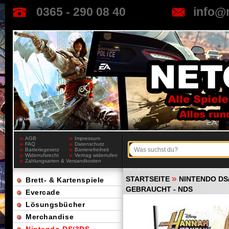
0365 - 290 08 40
info@
AGB
Impressum
FAQ
Datenschutz
Batteriegesetz
Barrierefreiheit
Widerrufsrecht
Vertrag widerrufen
Zahlungsarten & Versandkosten
»
STARTSEITE
NINTENDO DS
Brett- & Kartenspiele
GEBRAUCHT - NDS
Evercade
Lösungsbücher
Merchandise