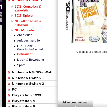
Nintendo DS/3DS
3DS-Konsolen &
Zubehör
3DS-Spiele
NDS-Konsolen &
Zubehör
NDS-Spiele
Abenteuer
Aufbausimulation
Fun-, Denk- &
Gesellschaftsspiel
Artikelbilder dienen als 
Gebraucht
Musik & Bewegung
Sport
Nintendo NGC/Wii/WiiU
Nintendo Switch 1
Nintendo Switch 2
PC
Playstation 1/2/3
Playstation 4
Artikelbeschreibung
Playstation 5