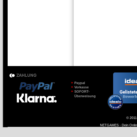
Paypal
Vorkasse
SOFORT-
Überweisung
© 2011
NETGAMES - Dein Online