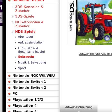
Nintendo DS/3DS
3DS-Konsolen &
Zubehör
3DS-Spiele
NDS-Konsolen &
Zubehör
NDS-Spiele
Abenteuer
Aufbausimulation
Fun-, Denk- &
Gesellschaftsspiel
Artikelbilder dienen als 
Gebraucht
Musik & Bewegung
Sport
Nintendo NGC/Wii/WiiU
Nintendo Switch 1
Nintendo Switch 2
PC
Playstation 1/2/3
Playstation 4
Artikelbeschreibung
Playstation 5