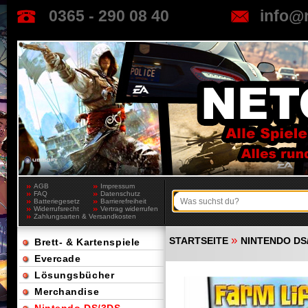
0365 - 290 08 40
info@
AGB
Impressum
FAQ
Datenschutz
Batteriegesetz
Barrierefreiheit
Widerrufsrecht
Vertrag widerrufen
Zahlungsarten & Versandkosten
»
STARTSEITE
NINTENDO DS
Brett- & Kartenspiele
Evercade
Lösungsbücher
Merchandise