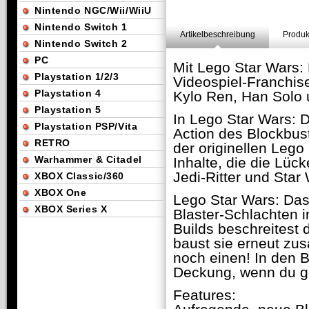
Nintendo NGC/Wii/WiiU
Nintendo Switch 1
Artikelbeschreibung
Produk
Nintendo Switch 2
PC
Mit Lego Star Wars:
Playstation 1/2/3
Videospiel-Franchise
Playstation 4
Kylo Ren, Han Solo 
Playstation 5
In Lego Star Wars: 
Playstation PSP/Vita
Action des Blockbus
RETRO
der originellen Lego
Warhammer & Citadel
Inhalte, die die Lüc
Jedi-Ritter und Sta
XBOX Classic/360
XBOX One
Lego Star Wars: Das
XBOX Series X
Blaster-Schlachten i
Builds beschreitest
baust sie erneut zu
noch einen! In den 
Deckung, wenn du g
Features: