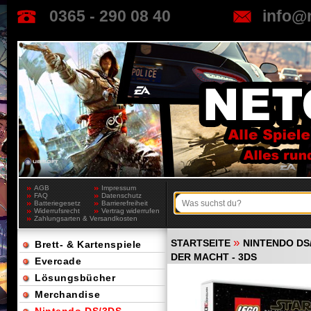
0365 - 290 08 40
info@
AGB
Impressum
FAQ
Datenschutz
Batteriegesetz
Barrierefreiheit
Widerrufsrecht
Vertrag widerrufen
Zahlungsarten & Versandkosten
»
STARTSEITE
NINTENDO DS
Brett- & Kartenspiele
DER MACHT - 3DS
Evercade
Lösungsbücher
Merchandise