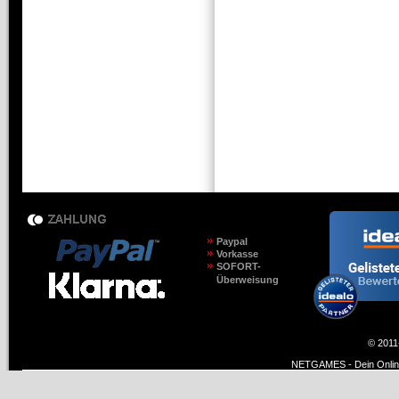
Paypal
Vorkasse
SOFORT-
Überweisung
© 2011
NETGAMES - Dein Online