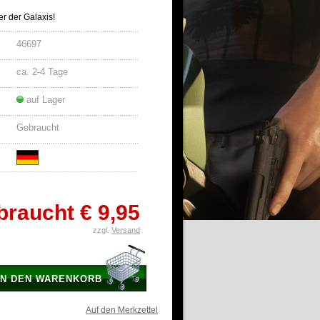
r der Galaxis!
46697
ca. 2-4 Tage
auf Lager
Gebraucht
braucht
€ 9,95
zzgl.
Versand
IN DEN WARENKORB
Auf den Merkzettel