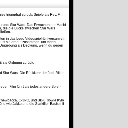
se triumphal zurück. Spiele als Rey, Finn,
busters Star Wars: Das Erwachen der Macht
te, die die Lücke zwischen Star Wars
ließen.
hten in das Lego Videospiel-Universum ein.
baust sie erneut zusammen, um einen
ine Umgebung als Deckung, wenn du gegen
Erste Ordnung zurück.
 Star Wars: Die Rückkehr der Jedi-Ritter
euen Film führt als jedes andere Spiel -
, Chewbacca, C-3PO, und BB-8, sowie Kylo
e wie Jakku und die Starkiller-Basis mit