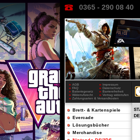
0365 - 290 08 40
AGB
Impressum
FAQ
Datenschutz
Batteriegesetz
Barrierefreiheit
Widerrufsrecht
Vertrag widerrufen
Zahlungsarten & Versandkosten
ST
Brett- & Kartenspiele
DE
Evercade
Lösungsbücher
Merchandise