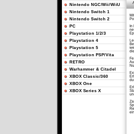
Nintendo NGC/Wii/WiiU
Nintendo Switch 1
Mi
Nintendo Switch 2
Po
PC
In
ne
Playstation 1/2/3
Ep
Playstation 4
Le
Be
Playstation 5
we
di
Playstation PSP/Vita
Fe
RETRO
Au
Nu
Warhammer & Citadel
Ex
XBOX Classic/360
Er
du
XBOX One
Er
XBOX Series X
St
un
Za
Sp
Re
ei