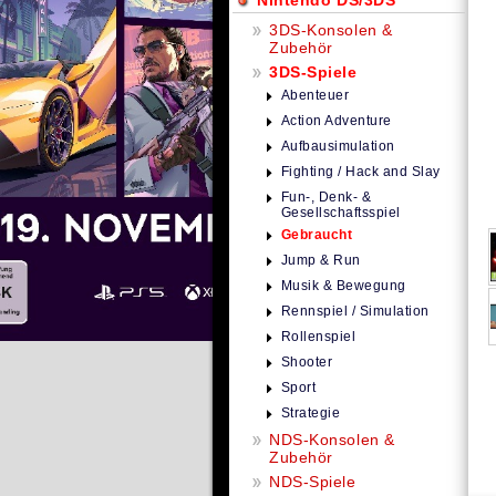
Nintendo DS/3DS
3DS-Konsolen &
Zubehör
3DS-Spiele
Abenteuer
Action Adventure
Aufbausimulation
Fighting / Hack and Slay
Fun-, Denk- &
Gesellschaftsspiel
Gebraucht
Jump & Run
Musik & Bewegung
Rennspiel / Simulation
Rollenspiel
Shooter
Sport
Strategie
NDS-Konsolen &
Zubehör
NDS-Spiele