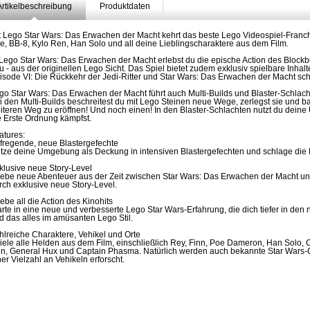
Artikelbeschreibung
Produktdaten
t Lego Star Wars: Das Erwachen der Macht kehrt das beste Lego Videospiel-Franchi
e, BB-8, Kylo Ren, Han Solo und all deine Lieblingscharaktere aus dem Film.
 Lego Star Wars: Das Erwachen der Macht erlebst du die epische Action des Block
u - aus der originellen Lego Sicht. Das Spiel bietet zudem exklusiv spielbare Inhal
isode VI: Die Rückkehr der Jedi-Ritter und Star Wars: Das Erwachen der Macht sch
go Star Wars: Das Erwachen der Macht führt auch Multi-Builds und Blaster-Schlac
i den Multi-Builds beschreitest du mit Lego Steinen neue Wege, zerlegst sie und 
iteren Weg zu eröffnen! Und noch einen! In den Blaster-Schlachten nutzt du de
e Erste Ordnung kämpfst.
atures:
fregende, neue Blastergefechte
tze deine Umgebung als Deckung in intensiven Blastergefechten und schlage die 
klusive neue Story-Level
lebe neue Abenteuer aus der Zeit zwischen Star Wars: Das Erwachen der Macht und
rch exklusive neue Story-Level.
lebe all die Action des Kinohits
arte in eine neue und verbesserte Lego Star Wars-Erfahrung, die dich tiefer in den n
d das alles im amüsanten Lego Stil.
hlreiche Charaktere, Vehikel und Orte
iele alle Helden aus dem Film, einschließlich Rey, Finn, Poe Dameron, Han Solo
n, General Hux und Captain Phasma. Natürlich werden auch bekannte Star Wars-Ort
ner Vielzahl an Vehikeln erforscht.