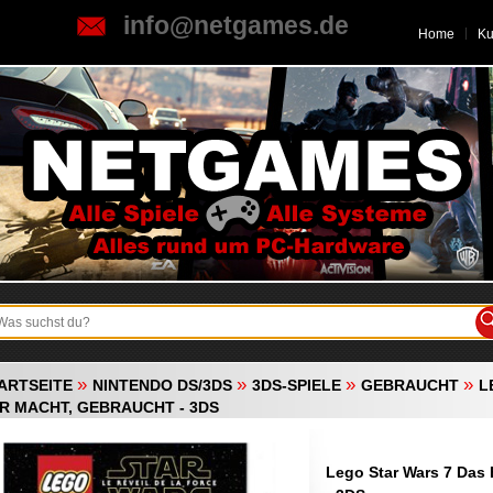
info@netgames.de
Home
K
»
»
»
»
ARTSEITE
NINTENDO DS/3DS
3DS-SPIELE
GEBRAUCHT
L
R MACHT, GEBRAUCHT - 3DS
Lego Star Wars 7 Das