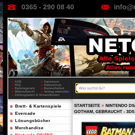
0365 - 290 08 40
info@
AGB
Impressum
FAQ
Datenschutz
Batteriegesetz
Barrierefreiheit
Widerrufsrecht
Vertrag widerrufen
Zahlungsarten & Versandkosten
»
STARTSEITE
NINTENDO DS
Brett- & Kartenspiele
GOTHAM, GEBRAUCHT - 3DS
Evercade
Lösungsbücher
Merchandise