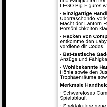
und Fähigkeiten frei
LEGO Big-Figures w
·
Einzigartige Han
Überraschende Verkle
Macht der Lantern-R
Persönlichkeiten kla
·
Hacken von Comp
entkomme den Labyr
verdiene dir Codes.
·
Bat-tastische Gad
Anzüge und Fähigke
·
Wohlbekannte Ha
Höhle sowie den Jus
Trophäenräume sowie
Merkmale Handheld
·
Schwereloses Gamep
Spielablauf.
· Spektakuläre neu