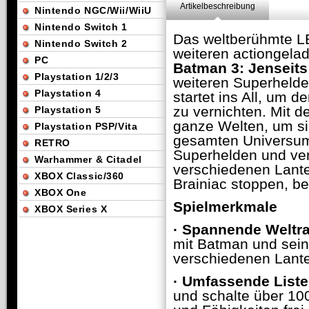
Artikelbeschreibung
Nintendo NGC/Wii/WiiU
Nintendo Switch 1
Das weltberühmte L
Nintendo Switch 2
weiteren actiongela
PC
Batman 3: Jenseit
Playstation 1/2/3
weiteren Superhel
Playstation 4
startet ins All, um 
zu vernichten. Mit d
Playstation 5
ganze Welten, um si
Playstation PSP/Vita
gesamten Universum
RETRO
Superhelden und ve
Warhammer & Citadel
verschiedenen Lante
XBOX Classic/360
Brainiac stoppen, be
XBOX One
Spielmerkmale
XBOX Series X
·
Spannende Weltr
mit Batman und sei
verschiedenen Lant
·
Umfassende Liste
und schalte über 100