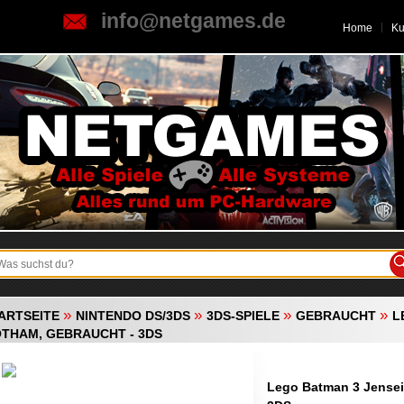
info@netgames.de
Home
K
»
»
»
»
ARTSEITE
NINTENDO DS/3DS
3DS-SPIELE
GEBRAUCHT
L
THAM, GEBRAUCHT - 3DS
Lego Batman 3 Jensei