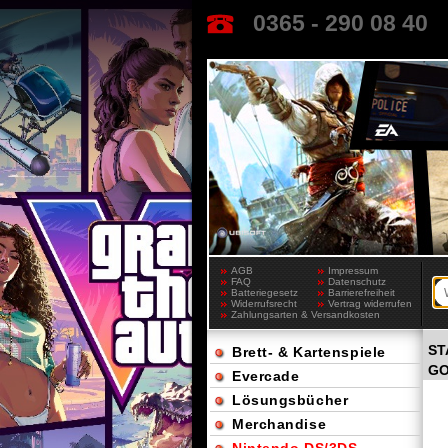
0365 - 290 08 40
AGB
Impressum
FAQ
Datenschutz
Batteriegesetz
Barrierefreiheit
Widerrufsrecht
Vertrag widerrufen
Zahlungsarten & Versandkosten
ST
Brett- & Kartenspiele
GO
Evercade
Lösungsbücher
Merchandise