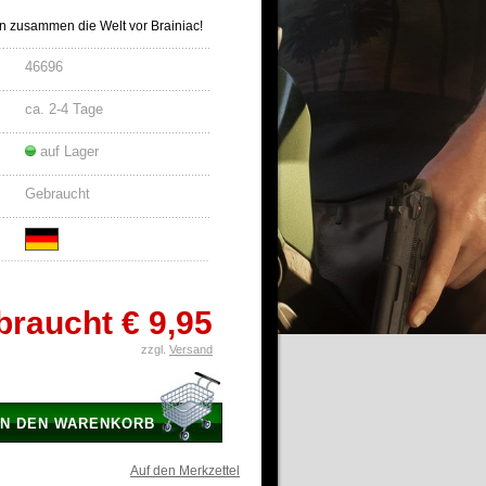
n zusammen die Welt vor Brainiac!
46696
ca. 2-4 Tage
auf Lager
Gebraucht
braucht
€ 9,95
zzgl.
Versand
IN DEN WARENKORB
Auf den Merkzettel