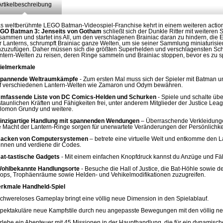
Artikelbeschreibung
s weltberühmte LEGO Batman-Videospiel-Franchise kehrt in einem weiteren action
GO Batman 3: Jenseits von Gotham
schließt sich der Dunkle Ritter mit weiter
sammen und startet ins All, um den verschlagenen Brainiac daran zu hindern, die E
r Lanterns, schrumpft Brainiac ganze Welten, um sie seiner Sammlung miniaturis
nzuzufügen. Daher müssen sich die größten Superhelden und verschlagensten S
ntern-Welten zu reisen, deren Ringe sammeln und Brainiac stoppen, bevor es zu spä
ielmerkmale
pannende Weltraumkämpfe
- Zum ersten Mal muss sich der Spieler mit Batman 
f verschiedenen Lantern-Welten wie Zamaron und Odym bewähren.
mfassende Liste von DC Comics-Helden und Schurken
- Spiele und schalte übe
staunlichen Kräften und Fähigkeiten frei, unter anderem Mitglieder der Justice L
lomon Grundy und weitere.
inzigartige Handlung mit spannenden Wendungen
– Überraschende Verkleidungen
e Macht der Lantern-Ringe sorgen für unerwartete Veränderungen der Persönlichke
acken von Computersystemen
– betrete eine virtuelle Welt und entkomme den 
nnen und verdiene dir Codes.
at-tastische Gadgets
- Mit einem einfachen Knopfdruck kannst du Anzüge und Fä
ohlbekannte Handlungsorte
- Besuche die Hall of Justice, die Bat-Höhle sowie 
ops, Trophäenräume sowie Helden- und Vehikelmodifikationen zuzugreifen.
rkmale Handheld-Spiel
chwereloses Gameplay bringt eine völlig neue Dimension in den Spielablauf.
Spektakuläre neue Kampfstile durch neu angepasste Bewegungen mit den völlig n
Erlebe ein Abenteuer mit 45 Missionen in der Haupthandlung, die für ein dynamisc