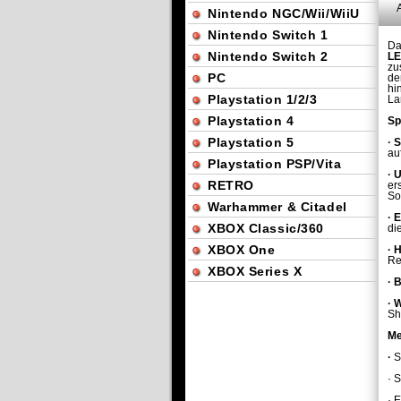
Nintendo NGC/Wii/WiiU
Nintendo Switch 1
Da
Nintendo Switch 2
LE
zu
PC
de
hi
Playstation 1/2/3
La
Playstation 4
Sp
Playstation 5
·
S
au
Playstation PSP/Vita
·
U
RETRO
er
So
Warhammer & Citadel
·
E
XBOX Classic/360
di
XBOX One
·
H
Re
XBOX Series X
·
B
·
W
Sh
Me
·
S
· 
· 