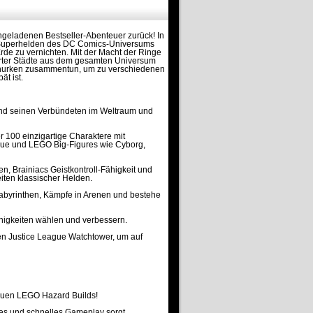
geladenen Bestseller-Abenteuer zurück! In
en Superhelden des DC Comics-Universums
rde zu vernichten. Mit der Macht der Ringe
ierter Städte aus dem gesamten Universum
churken zusammentun, um zu verschiedenen
t ist.
und seinen Verbündeten im Weltraum und
r 100 einzigartige Charaktere mit
eague und LEGO Big-Figures wie Cyborg,
, Brainiacs Geistkontroll-Fähigkeit und
iten klassischer Helden.
Labyrinthen, Kämpfe in Arenen und bestehe
higkeiten wählen und verbessern.
den Justice League Watchtower, um auf
euen LEGO Hazard Builds!
hes und schnelles Gameplay sorgt.