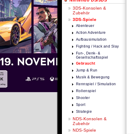
Nintendo DS/3DS
3DS-Konsolen &
Zubehör
3DS-Spiele
Abenteuer
Action Adventure
Aufbausimulation
Fighting / Hack and Slay
Fun-, Denk- &
Gesellschaftsspiel
Gebraucht
Jump & Run
Musik & Bewegung
Rennspiel / Simulation
Rollenspiel
Shooter
Sport
Strategie
NDS-Konsolen &
Zubehör
NDS-Spiele