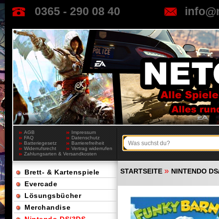
0365 - 290 08 40
info@
AGB
Impressum
FAQ
Datenschutz
Batteriegesetz
Barrierefreiheit
Widerrufsrecht
Vertrag widerrufen
Zahlungsarten & Versandkosten
»
STARTSEITE
NINTENDO DS
Brett- & Kartenspiele
Evercade
Lösungsbücher
Merchandise