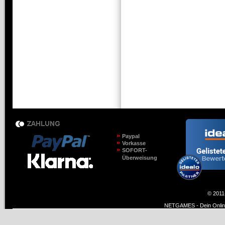
Paypal
Vorkasse
SOFORT-
Überweisung
© 2011
NETGAMES - Dein Online