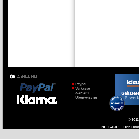
Paypal
Vorkasse
SOFORT-
Überweisung
© 2011
NETGAMES - Dein Online