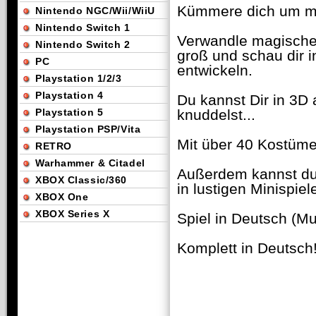
Kümmere dich um ma
Nintendo NGC/Wii/WiiU
Nintendo Switch 1
Verwandle magische 
Nintendo Switch 2
groß und schau dir i
PC
entwickeln.
Playstation 1/2/3
Playstation 4
Du kannst Dir in 3D 
Playstation 5
knuddelst...
Playstation PSP/Vita
Mit über 40 Kostümen
RETRO
Warhammer & Citadel
Außerdem kannst du 
XBOX Classic/360
in lustigen Minispiele
XBOX One
XBOX Series X
Spiel in Deutsch (Mul
Komplett in Deutsch