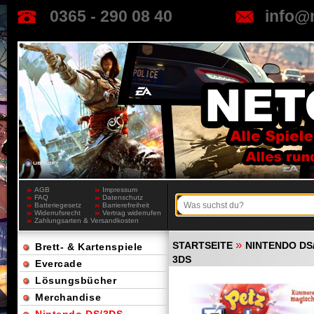
0365 - 290 08 40
info@
AGB
Impressum
FAQ
Datenschutz
Batteriegesetz
Barrierefreiheit
Widerrufsrecht
Vertrag widerrufen
Zahlungsarten & Versandkosten
»
STARTSEITE
NINTENDO DS
Brett- & Kartenspiele
3DS
Evercade
Lösungsbücher
Merchandise