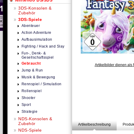
Nintendo DS/3DS
3DS-Konsolen &
Zubehör
3DS-Spiele
Abenteuer
Action Adventure
Aufbausimulation
Fighting / Hack and Slay
Fun-, Denk- &
Gesellschaftsspiel
Gebraucht
Artikelbilder dienen als 
Jump & Run
Musik & Bewegung
Rennspiel / Simulation
Rollenspiel
Shooter
Sport
Strategie
NDS-Konsolen &
Zubehör
Artikelbeschreibung
Produk
NDS-Spiele