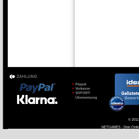
Paypal
Vorkasse
SOFORT-
Überweisung
© 2011
NETGAMES - Dein Online