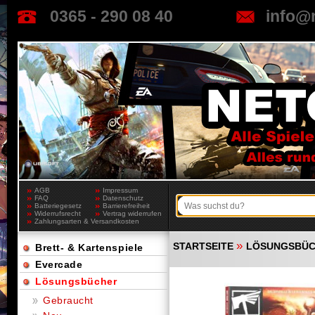
0365 - 290 08 40
info@
AGB
Impressum
FAQ
Datenschutz
Batteriegesetz
Barrierefreiheit
Widerrufsrecht
Vertrag widerrufen
Zahlungsarten & Versandkosten
»
STARTSEITE
LÖSUNGSBÜ
Brett- & Kartenspiele
Evercade
Lösungsbücher
Gebraucht