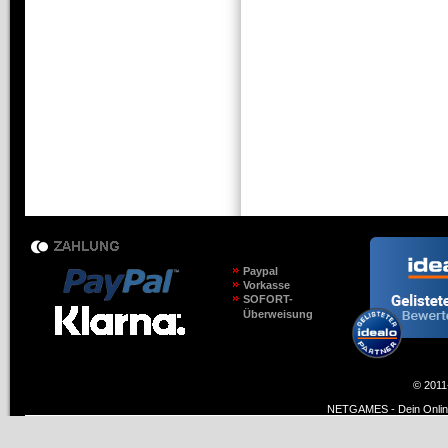
Paypal
Vorkasse
SOFORT-
Überweisung
© 2011
NETGAMES - Dein Online