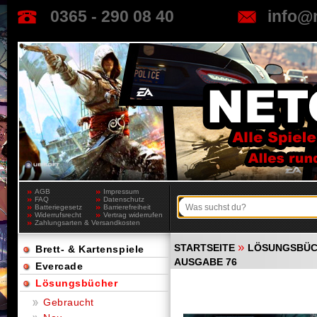
0365 - 290 08 40
info@
AGB
Impressum
FAQ
Datenschutz
Batteriegesetz
Barrierefreiheit
Widerrufsrecht
Vertrag widerrufen
Zahlungsarten & Versandkosten
»
STARTSEITE
LÖSUNGSBÜ
Brett- & Kartenspiele
AUSGABE 76
Evercade
Lösungsbücher
Gebraucht