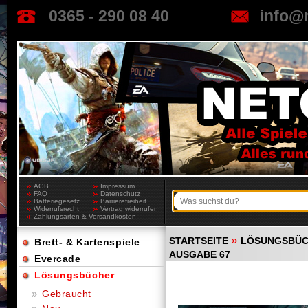
0365 - 290 08 40
info@
AGB
Impressum
FAQ
Datenschutz
Batteriegesetz
Barrierefreiheit
Widerrufsrecht
Vertrag widerrufen
Zahlungsarten & Versandkosten
»
STARTSEITE
LÖSUNGSBÜ
Brett- & Kartenspiele
AUSGABE 67
Evercade
Lösungsbücher
Gebraucht