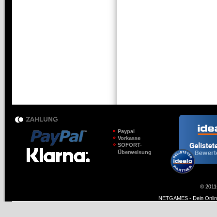
Paypal
Vorkasse
SOFORT-
Überweisung
© 2011
NETGAMES - Dein Online