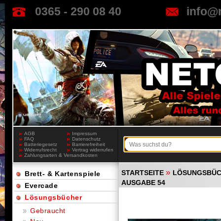
0365 - 290 08 40
info@
AGB
Impressum
FAQ
Datenschutz
Batteriegesetz
Barrierefreiheit
Widerrufsrecht
Vertrag widerrufen
Zahlungsarten & Versandkosten
»
STARTSEITE
LÖSUNGSBÜ
Brett- & Kartenspiele
AUSGABE 54
Evercade
Lösungsbücher
Gebraucht