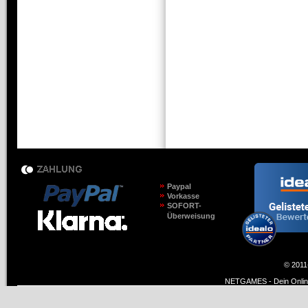
Paypal
Vorkasse
SOFORT-
Überweisung
© 2011
NETGAMES - Dein Online