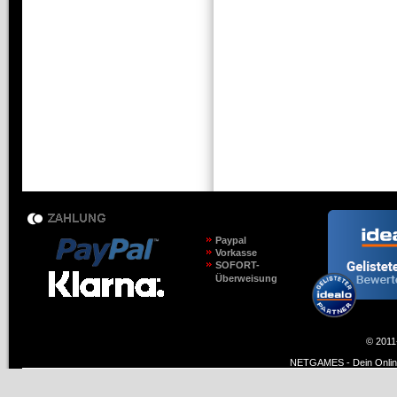
Paypal
Vorkasse
SOFORT-
Überweisung
© 2011
NETGAMES - Dein Online