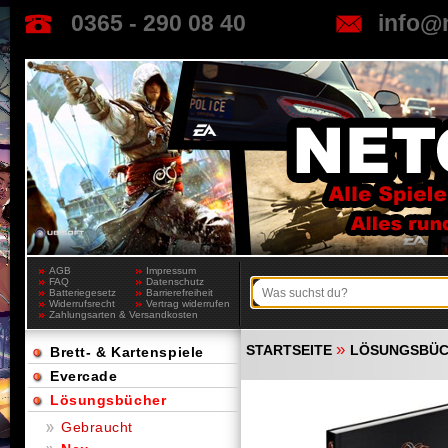
0365 - 290 08 40
info@
AGB
Impressum
FAQ
Datenschutz
Batteriegesetz
Barrierefreiheit
Widerrufsrecht
Vertrag widerrufen
Zahlungsarten & Versandkosten
»
STARTSEITE
LÖSUNGSBÜ
Brett- & Kartenspiele
Evercade
Lösungsbücher
Gebraucht