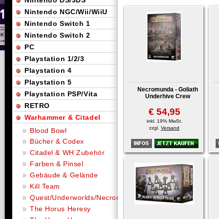
Nintendo DS/3DS
Nintendo NGC/Wii/WiiU
Nintendo Switch 1
Nintendo Switch 2
PC
Playstation 1/2/3
Playstation 4
Playstation 5
Necromunda - Goliath
Playstation PSP/Vita
Underhive Crew
RETRO
€ 54,95
Warhammer & Citadel
inkl. 19% MwSt.
zzgl.
Versand
Blood Bowl
Bücher & Codex
Citadel & WH Zubehör
Farben & Pinsel
Gebäude & Gelände
Kill Team
Quest/Underworlds/Necromunda
The Horus Heresy