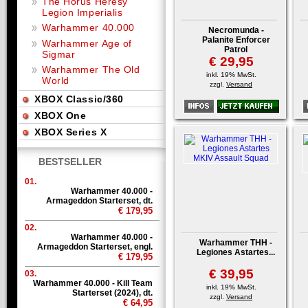
The Horus Heresy
Legion Imperialis
Warhammer 40.000
Necromunda -
Palanite Enforcer
Warhammer Age of
Patrol
Sigmar
€ 29,95
Warhammer The Old
inkl. 19% MwSt.
World
zzgl.
Versand
XBOX Classic/360
XBOX One
XBOX Series X
BESTSELLER
01.
Warhammer 40.000 -
Armageddon Starterset, dt.
€ 179,95
02.
Warhammer 40.000 -
Warhammer THH -
Armageddon Starterset, engl.
Legiones Astartes...
€ 179,95
€ 39,95
03.
Warhammer 40.000 - Kill Team
inkl. 19% MwSt.
Starterset (2024), dt.
zzgl.
Versand
€ 64,95