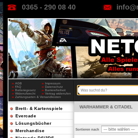
0365 - 290 08 40
info@
AGB
Impressum
FAQ
Datenschutz
Batteriegesetz
Barrierefreiheit
Widerrufsrecht
Vertrag widerrufen
Zahlungsarten & Versandkosten
WARHAMMER & CITADEL
Brett- & Kartenspiele
Evercade
Lösungsbücher
Sortieren nach
Merchandise