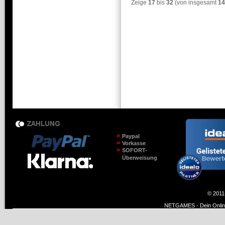
Zeige
17
bis
32
(von insgesamt
14
Paypal
Vorkasse
SOFORT-
Überweisung
© 2011
NETGAMES - Dein Online