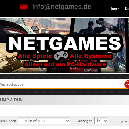
info@netgames.de
Home
K
JUMP & RUN
tieren nach
Anzeigen
Seite