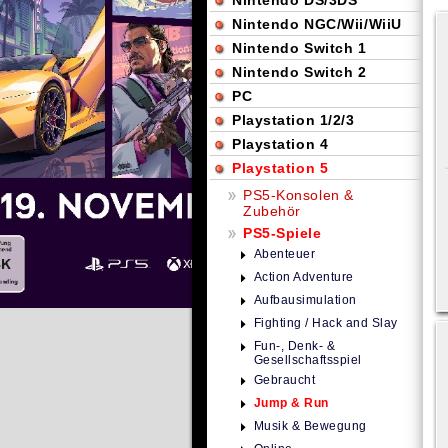
Nintendo DS/3DS
Nintendo NGC/Wii/WiiU
Nintendo Switch 1
Nintendo Switch 2
PC
Playstation 1/2/3
Playstation 4
Playstation 5
PS5-Konsolen &
Zubehör
PS5-Spiele
Abenteuer
Action Adventure
Aufbausimulation
Fighting / Hack and Slay
Fun-, Denk- &
Gesellschaftsspiel
Gebraucht
Jump & Run
Musik & Bewegung