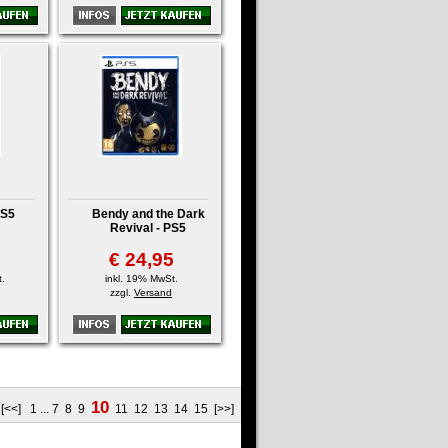
PS5
Bendy and the Dark
Revival - PS5
5
€ 24,95
.
inkl. 19% MwSt.
zzgl.
Versand
10
:
[<<]
1
...
7
8
9
11
12
13
14
15
[>>]