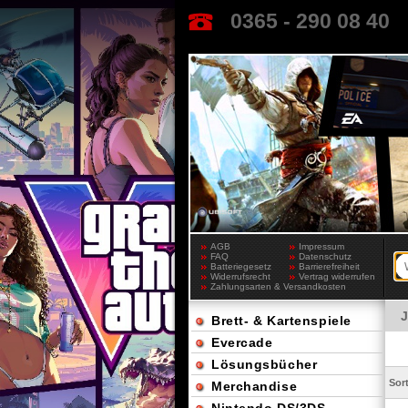
0365 - 290 08 40
AGB
Impressum
FAQ
Datenschutz
Batteriegesetz
Barrierefreiheit
Widerrufsrecht
Vertrag widerrufen
Zahlungsarten & Versandkosten
Brett- & Kartenspiele
Evercade
Lösungsbücher
Sor
Merchandise