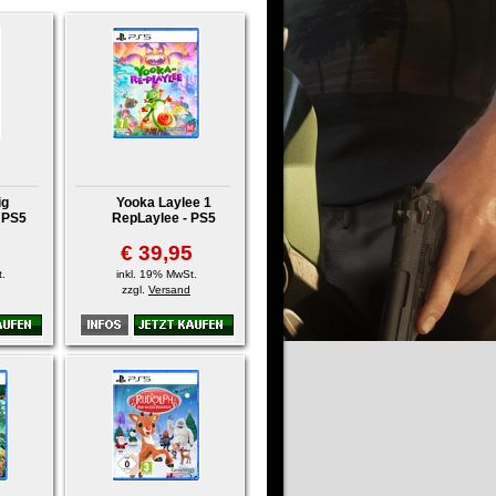
ig
Yooka Laylee 1
 PS5
RepLaylee - PS5
5
€ 39,95
.
inkl. 19% MwSt.
zzgl.
Versand