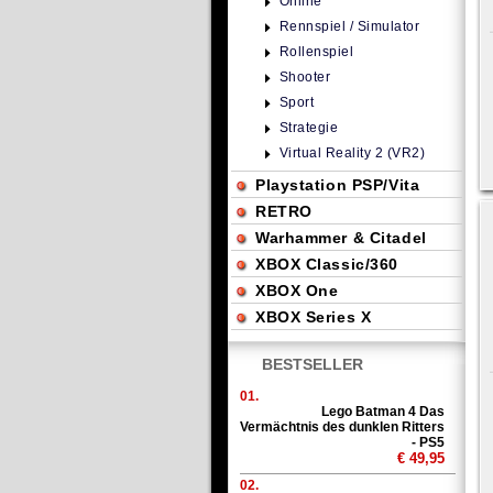
Online
Rennspiel / Simulator
Rollenspiel
Shooter
Sport
Strategie
Virtual Reality 2 (VR2)
Playstation PSP/Vita
RETRO
Warhammer & Citadel
XBOX Classic/360
XBOX One
XBOX Series X
BESTSELLER
01.
Lego Batman 4 Das
Vermächtnis des dunklen Ritters
- PS5
€ 49,95
02.