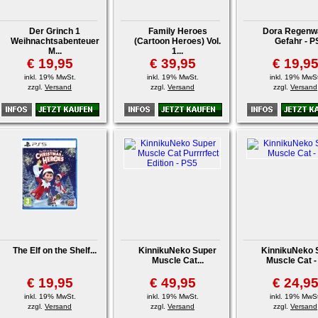
Der Grinch 1
Family Heroes
Dora Regenwa
Weihnachtsabenteuer
(Cartoon Heroes) Vol.
Gefahr - P
M...
1...
€ 19,95
€ 39,95
€ 19,9
inkl. 19% MwSt.
inkl. 19% MwSt.
inkl. 19% MwSt
zzgl.
Versand
zzgl.
Versand
zzgl.
Versand
The Elf on the Shelf...
KinnikuNeko Super
KinnikuNeko 
Muscle Cat...
Muscle Cat -
€ 19,95
€ 49,95
€ 24,9
inkl. 19% MwSt.
inkl. 19% MwSt.
inkl. 19% MwSt
zzgl.
Versand
zzgl.
Versand
zzgl.
Versand