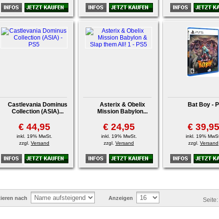
Castlevania Dominus
Asterix & Obelix
Bat Boy - 
Collection (ASIA)...
Mission Babylon...
€ 44,95
€ 24,95
€ 39,9
inkl. 19% MwSt.
inkl. 19% MwSt.
inkl. 19% MwSt
zzgl.
Versand
zzgl.
Versand
zzgl.
Versand
tieren nach
Anzeigen
Seite