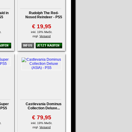
ld in
Rudolph The Red-
S5
Nosed Reindeer - PS5
5
€ 19,95
.
inkl. 19% MwSt.
zzgl.
Versand
Super
Castlevania Dominus
 PS5
Collection Deluxe...
5
€ 79,95
.
inkl. 19% MwSt.
zzgl.
Versand