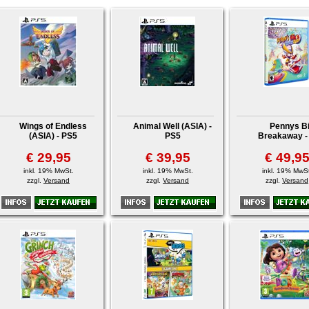
Wings of Endless
Animal Well (ASIA) -
Pennys B
(ASIA) - PS5
PS5
Breakaway -
€ 29,95
€ 39,95
€ 49,9
inkl. 19% MwSt.
inkl. 19% MwSt.
inkl. 19% MwSt
zzgl.
Versand
zzgl.
Versand
zzgl.
Versand