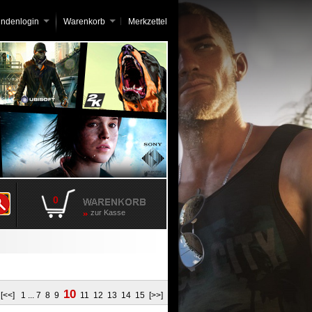
undenlogin
Warenkorb
Merkzettel
0
zur Kasse
10
:
[<<]
1
...
7
8
9
11
12
13
14
15
[>>]