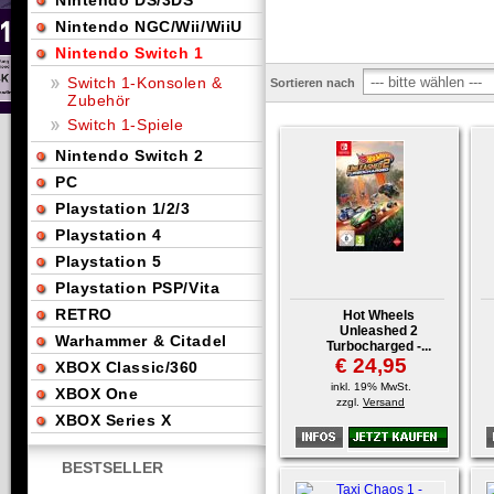
Nintendo DS/3DS
Nintendo NGC/Wii/WiiU
Nintendo Switch 1
Switch 1-Konsolen &
Sortieren nach
Zubehör
Switch 1-Spiele
Nintendo Switch 2
PC
Playstation 1/2/3
Playstation 4
Playstation 5
Playstation PSP/Vita
RETRO
Hot Wheels
Unleashed 2
Warhammer & Citadel
Turbocharged -...
€ 24,95
XBOX Classic/360
inkl. 19% MwSt.
XBOX One
zzgl.
Versand
XBOX Series X
BESTSELLER