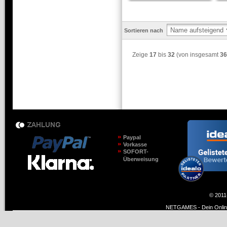
Sortieren nach
Zeige
17
bis
32
(von insgesamt
36
Paypal
Vorkasse
SOFORT-
Überweisung
© 2011
NETGAMES - Dein Online