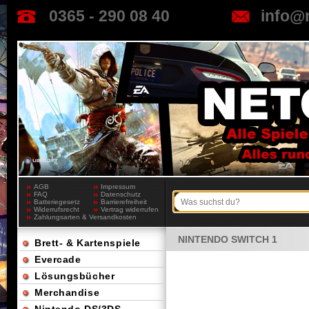
0365 - 290 08 40
info@
AGB
Impressum
FAQ
Datenschutz
Batteriegesetz
Barrierefreiheit
Widerrufsrecht
Vertrag widerrufen
Zahlungsarten & Versandkosten
NINTENDO SWITCH 1
Brett- & Kartenspiele
Evercade
Lösungsbücher
Merchandise