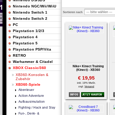
Nintendo DS/3DS
Nintendo NGC/Wii/WiiU
Nintendo Switch 1
Sortieren nach
Nintendo Switch 2
PC
Playstation 1/2/3
Playstation 4
Playstation 5
Playstation PSP/Vita
RETRO
Warhammer & Citadel
Nike+ Kinect Training
XBOX Classic/360
(Kinect) - XB360
XB360-Konsolen &
€ 19,95
Zubehör
inkl. 19% MwSt.
XB360-Spiele
zzgl.
Versand
Abenteuer
Action Adventure
Aufbausimulation
Fighting / Hack and Slay
Fun-, Denk- &