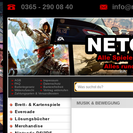
0365 - 290 08 40
info@
AGB
Impressum
FAQ
Datenschutz
Batteriegesetz
Barrierefreiheit
Widerrufsrecht
Vertrag widerrufen
Zahlungsarten & Versandkosten
MUSIK & BEWEGUNG
Brett- & Kartenspiele
Evercade
Lösungsbücher
Merchandise