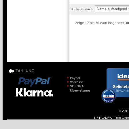
Sortieren nach
Zeige
17
bis
30
(von insgesamt
30
Paypal
Vorkasse
SOFORT-
Überweisung
© 2011
NETGAMES - Dein Online