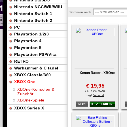
Nintendo DS/3DS
Nintendo NGC/Wii/WiiU
Sortieren nach
Nintendo Switch 1
Nintendo Switch 2
PC
Playstation 1/2/3
Playstation 4
Playstation 5
Playstation PSP/Vita
RETRO
Warhammer & Citadel
Xenon Racer - XBOne
XBOX Classic/360
XBOX One
€ 19,95
XBOne-Konsolen &
inkl. 19% MwSt.
Zubehör
zzgl.
Versand
XBOne-Spiele
XBOX Series X