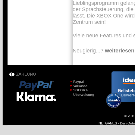
Lieblingsprogramm gelan
der Sprachsteuerung, die
lässt. Die XBOX One wird 
Zentrum sein!
Viele neue Features und 
Neugierig...?
weiterlesen
Paypal
Vorkasse
SOFORT-
Überweisung
© 2011
NETGAMES - Dein Online