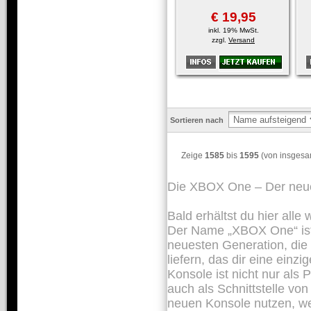
€ 19,95
inkl. 19% MwSt.
zzgl.
Versand
Sortieren nach
Zeige
1585
bis
1595
(von insges
Die XBOX One – Der neue
Bald erhältst du hier all
Der Name „XBOX One“ ist 
neuesten Generation, die
liefern, das dir eine einzi
Konsole ist nicht nur als
auch als Schnittstelle vo
neuen Konsole nutzen, we