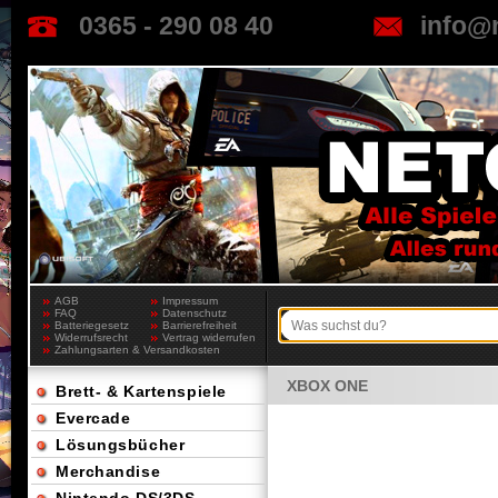
0365 - 290 08 40
info@
AGB
Impressum
FAQ
Datenschutz
Batteriegesetz
Barrierefreiheit
Widerrufsrecht
Vertrag widerrufen
Zahlungsarten & Versandkosten
XBOX ONE
Brett- & Kartenspiele
Evercade
Lösungsbücher
Merchandise