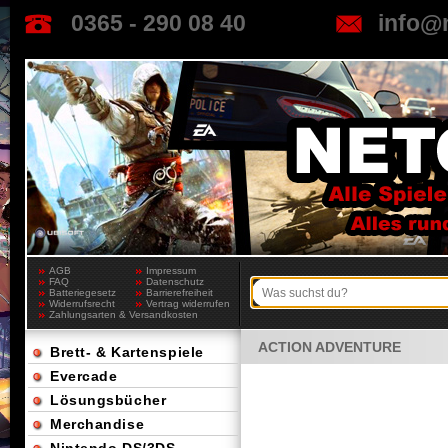
0365 - 290 08 40
info@
AGB
Impressum
FAQ
Datenschutz
Batteriegesetz
Barrierefreiheit
Widerrufsrecht
Vertrag widerrufen
Zahlungsarten & Versandkosten
ACTION ADVENTURE
Brett- & Kartenspiele
Evercade
Lösungsbücher
Merchandise