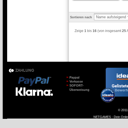
Sortieren nach
Zeige
1
bis
16
(von insgesamt
25
A
Paypal
Vorkasse
SOFORT-
Überweisung
© 2011
NETGAMES - Dein Online