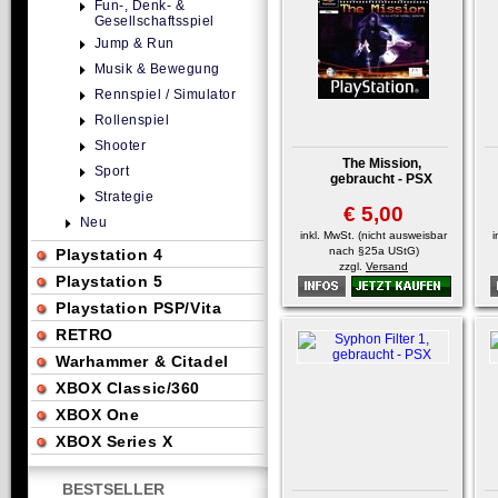
Fun-, Denk- &
Gesellschaftsspiel
Jump & Run
Musik & Bewegung
Rennspiel / Simulator
Rollenspiel
Shooter
The Mission,
Sport
gebraucht - PSX
Strategie
€ 5,00
Neu
inkl. MwSt. (nicht ausweisbar
i
nach §25a UStG)
Playstation 4
zzgl.
Versand
Playstation 5
Playstation PSP/Vita
RETRO
Warhammer & Citadel
XBOX Classic/360
XBOX One
XBOX Series X
BESTSELLER