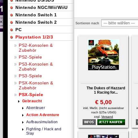
Nintendo DS/3DS
Nintendo NGC/Wii/WiiU
Nintendo Switch 1
Nintendo Switch 2
Sortieren nach
PC
Playstation 1/2/3
PS2-Konsolen &
Zubehör
PS2-Spiele
PS3-Konsolen &
Zubehör
PS3-Spiele
PSX-Konsolen &
Zubehör
The Dukes of Hazzard
1 Racing for...
PSX-Spiele
Gebraucht
€ 5,00
Abenteuer
inkl. MwSt. (nicht ausweisbar
i
nach §25a UStG)
Action Adventure
zzgl.
Versand
Aufbausimulation
Fighting / Hack and
Slay