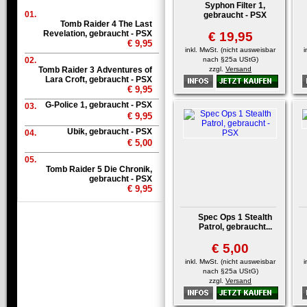
Syphon Filter 1,
01.
gebraucht - PSX
Tomb Raider 4 The Last
Revelation, gebraucht - PSX
€ 19,95
€ 9,95
inkl. MwSt. (nicht ausweisbar
i
02.
nach §25a UStG)
Tomb Raider 3 Adventures of
zzgl.
Versand
Lara Croft, gebraucht - PSX
€ 9,95
G-Police 1, gebraucht - PSX
03.
€ 9,95
Ubik, gebraucht - PSX
04.
€ 5,00
05.
Tomb Raider 5 Die Chronik,
gebraucht - PSX
€ 9,95
Spec Ops 1 Stealth
Patrol, gebraucht...
€ 5,00
inkl. MwSt. (nicht ausweisbar
i
nach §25a UStG)
zzgl.
Versand