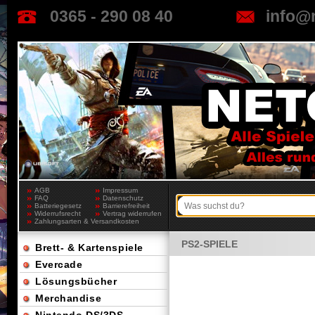
0365 - 290 08 40
info@
AGB
Impressum
FAQ
Datenschutz
Batteriegesetz
Barrierefreiheit
Widerrufsrecht
Vertrag widerrufen
Zahlungsarten & Versandkosten
PS2-SPIELE
Brett- & Kartenspiele
Evercade
Lösungsbücher
Merchandise