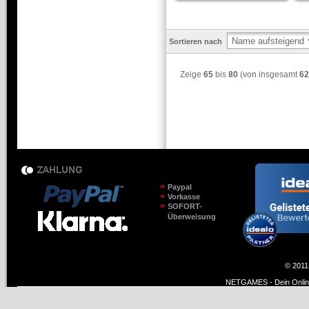
Sortieren nach
Zeige
65
bis
80
(von insgesamt
62
Paypal
Vorkasse
SOFORT-
Überweisung
© 2011
NETGAMES - Dein Online