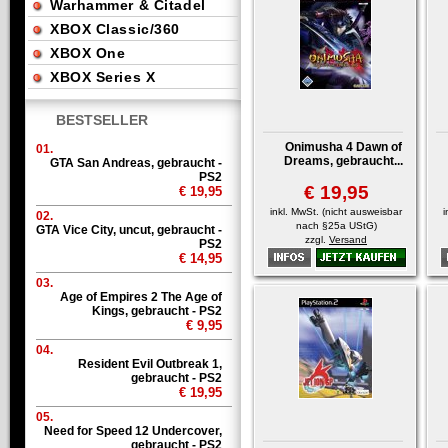
Warhammer & Citadel
XBOX Classic/360
XBOX One
XBOX Series X
BESTSELLER
Onimusha 4 Dawn of
01.
Dreams, gebraucht...
GTA San Andreas, gebraucht -
PS2
€ 19,95
€ 19,95
inkl. MwSt. (nicht ausweisbar
i
02.
nach §25a UStG)
GTA Vice City, uncut, gebraucht -
zzgl.
Versand
PS2
€ 14,95
03.
Age of Empires 2 The Age of
Kings, gebraucht - PS2
€ 9,95
04.
Resident Evil Outbreak 1,
gebraucht - PS2
€ 19,95
05.
Need for Speed 12 Undercover,
gebraucht - PS2