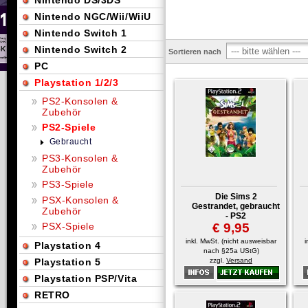
Nintendo DS/3DS
Nintendo NGC/Wii/WiiU
Nintendo Switch 1
Nintendo Switch 2
Sortieren nach
PC
Playstation 1/2/3
PS2-Konsolen &
Zubehör
PS2-Spiele
Gebraucht
PS3-Konsolen &
Zubehör
PS3-Spiele
Die Sims 2
PSX-Konsolen &
Gestrandet, gebraucht
Zubehör
- PS2
PSX-Spiele
€ 9,95
inkl. MwSt. (nicht ausweisbar
i
Playstation 4
nach §25a UStG)
Playstation 5
zzgl.
Versand
Playstation PSP/Vita
RETRO